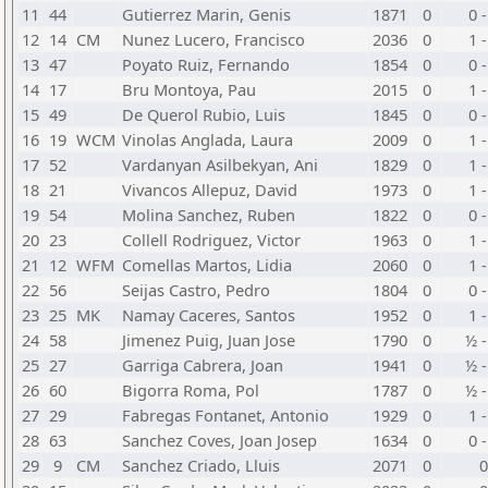
11
44
Gutierrez Marin, Genis
1871
0
0 -
12
14
CM
Nunez Lucero, Francisco
2036
0
1 -
13
47
Poyato Ruiz, Fernando
1854
0
0 -
14
17
Bru Montoya, Pau
2015
0
1 -
15
49
De Querol Rubio, Luis
1845
0
0 -
16
19
WCM
Vinolas Anglada, Laura
2009
0
1 -
17
52
Vardanyan Asilbekyan, Ani
1829
0
1 -
18
21
Vivancos Allepuz, David
1973
0
1 -
19
54
Molina Sanchez, Ruben
1822
0
0 -
20
23
Collell Rodriguez, Victor
1963
0
1 -
21
12
WFM
Comellas Martos, Lidia
2060
0
1 -
22
56
Seijas Castro, Pedro
1804
0
0 -
23
25
MK
Namay Caceres, Santos
1952
0
1 -
24
58
Jimenez Puig, Juan Jose
1790
0
½ -
25
27
Garriga Cabrera, Joan
1941
0
½ -
26
60
Bigorra Roma, Pol
1787
0
½ -
27
29
Fabregas Fontanet, Antonio
1929
0
1 -
28
63
Sanchez Coves, Joan Josep
1634
0
0 -
29
9
CM
Sanchez Criado, Lluis
2071
0
0