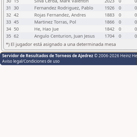
30
15
Silva Cerda, Mark Valentin
2023
0
0
31
30
Fernandez Rodriguez, Pablo
1926
0
0
32
42
Rojas Fernandez, Andres
1883
0
0
33
45
Martinez Torras, Pol
1866
0
0
34
50
He, Hao Jue
1842
0
0
35
62
Angulo Centurion, Juan Jesus
1704
0
0
*) El jugador está asignado a una determinada mesa
Servidor de Resultados de Torneos de Ajedrez
© 2006-2026 Heinz H
Aviso legal/Condiciones de uso