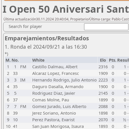
I Open 50 Aniversari San
Última actualización30.11.2024 20:40:04, Propietario/Última carga: Pablo Casti
Search for player
Emparejamientos/Resultados
1. Ronda el 2024/09/21 a las 16:30
*)
M.
No.
White
Elo
Pts.
Resul
1
1
FM
Castillo Dalmau, Albert
2316
0
1 -
2
33
Alcaraz Lopez, Francesc
1909
0
0 -
3
3
IM
Hernando Rodrigo, Julio Antonio
2223
0
1 -
4
35
Daguro Dasalla, Armando
1900
0
0 -
5
5
Rodriguez Diaz, Javier
2145
0
1 -
6
37
Comas Molne, Pau
1899
0
0 -
7
7
FM
Gomez Jurado, Luis Alberto
2088
0
1 -
8
39
Jerez Soriano, Antonio
1898
0
0 -
9
10
Perez Pastora, Evarist
2070
0
½ -
10
41
San Juan Morigosa, Isaura
1893
0
0 -