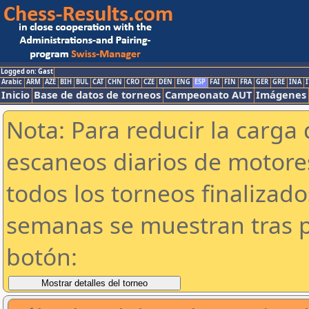
Logged on: Gast
Arabic
ARM
AZE
BIH
BUL
CAT
CHN
CRO
CZE
DEN
ENG
ESP
FAI
FIN
FRA
GER
GRE
INA
I
Inicio
Base de datos de torneos
Campeonato AUT
Imágenes
Nota: Para reducir la carga 
escaneos diarios de motor
todos los torneos finalizad
semanas se muestran tras p
botón: