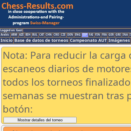
Logged on: Gast
Arabic
ARM
AZE
BIH
BUL
CAT
CHN
CRO
CZE
DEN
ENG
ESP
FAI
FIN
FRA
GER
GRE
INA
I
Inicio
Base de datos de torneos
Campeonato AUT
Imágenes
Nota: Para reducir la carga 
escaneos diarios de motor
todos los torneos finalizad
semanas se muestran tras p
botón: