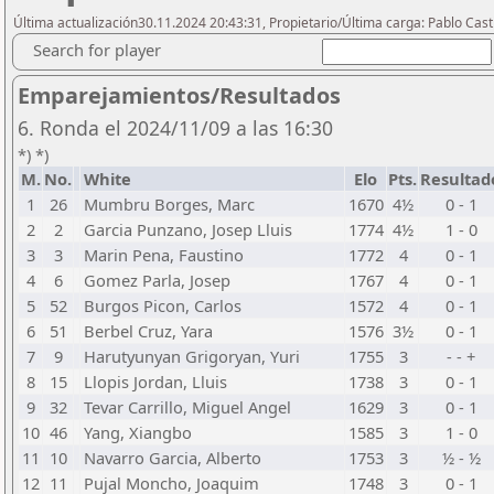
Última actualización30.11.2024 20:43:31, Propietario/Última carga: Pablo Casti
Search for player
Emparejamientos/Resultados
6. Ronda el 2024/11/09 a las 16:30
*) *)
M.
No.
White
Elo
Pts.
Resultad
1
26
Mumbru Borges, Marc
1670
4½
0 - 1
2
2
Garcia Punzano, Josep Lluis
1774
4½
1 - 0
3
3
Marin Pena, Faustino
1772
4
0 - 1
4
6
Gomez Parla, Josep
1767
4
0 - 1
5
52
Burgos Picon, Carlos
1572
4
0 - 1
6
51
Berbel Cruz, Yara
1576
3½
0 - 1
7
9
Harutyunyan Grigoryan, Yuri
1755
3
- - +
8
15
Llopis Jordan, Lluis
1738
3
0 - 1
9
32
Tevar Carrillo, Miguel Angel
1629
3
0 - 1
10
46
Yang, Xiangbo
1585
3
1 - 0
11
10
Navarro Garcia, Alberto
1753
3
½ - ½
12
11
Pujal Moncho, Joaquim
1748
3
0 - 1