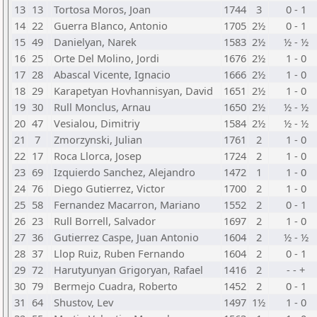
13
13
Tortosa Moros, Joan
1744
3
0 - 1
14
22
Guerra Blanco, Antonio
1705
2½
0 - 1
15
49
Danielyan, Narek
1583
2½
½ - ½
16
25
Orte Del Molino, Jordi
1676
2½
1 - 0
17
28
Abascal Vicente, Ignacio
1666
2½
1 - 0
18
29
Karapetyan Hovhannisyan, David
1651
2½
1 - 0
19
30
Rull Monclus, Arnau
1650
2½
½ - ½
20
47
Vesialou, Dimitriy
1584
2½
½ - ½
21
7
Zmorzynski, Julian
1761
2
1 - 0
22
17
Roca Llorca, Josep
1724
2
1 - 0
23
69
Izquierdo Sanchez, Alejandro
1472
1
1 - 0
24
76
Diego Gutierrez, Victor
1700
2
1 - 0
25
58
Fernandez Macarron, Mariano
1552
2
0 - 1
26
23
Rull Borrell, Salvador
1697
2
1 - 0
27
36
Gutierrez Caspe, Juan Antonio
1604
2
½ - ½
28
37
Llop Ruiz, Ruben Fernando
1604
2
0 - 1
29
72
Harutyunyan Grigoryan, Rafael
1416
2
- - +
30
79
Bermejo Cuadra, Roberto
1452
2
0 - 1
31
64
Shustov, Lev
1497
1½
1 - 0