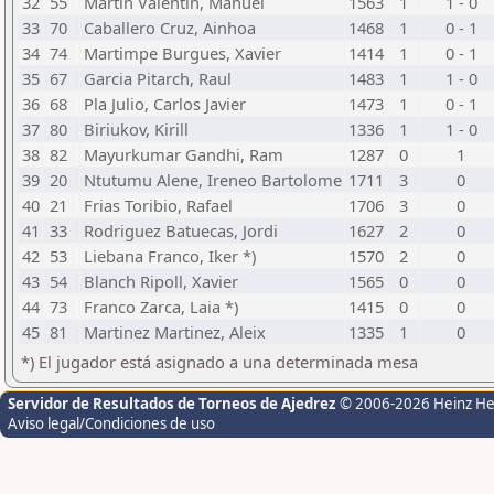
32
55
Martin Valentin, Manuel
1563
1
1 - 0
33
70
Caballero Cruz, Ainhoa
1468
1
0 - 1
34
74
Martimpe Burgues, Xavier
1414
1
0 - 1
35
67
Garcia Pitarch, Raul
1483
1
1 - 0
36
68
Pla Julio, Carlos Javier
1473
1
0 - 1
37
80
Biriukov, Kirill
1336
1
1 - 0
38
82
Mayurkumar Gandhi, Ram
1287
0
1
39
20
Ntutumu Alene, Ireneo Bartolome
1711
3
0
40
21
Frias Toribio, Rafael
1706
3
0
41
33
Rodriguez Batuecas, Jordi
1627
2
0
42
53
Liebana Franco, Iker *)
1570
2
0
43
54
Blanch Ripoll, Xavier
1565
0
0
44
73
Franco Zarca, Laia *)
1415
0
0
45
81
Martinez Martinez, Aleix
1335
1
0
*) El jugador está asignado a una determinada mesa
Servidor de Resultados de Torneos de Ajedrez
© 2006-2026 Heinz H
Aviso legal/Condiciones de uso