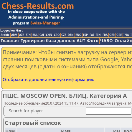
Logged on: Gast
Arabic
ARM
AZE
BIH
BUL
CAT
CHN
CRO
CZE
DEN
ENG
ESP
FAI
FIN
FRA
GER
GRE
INA
I
Главная
Турнирная база данных
AUT
Фото
ЧАВО
Онлайн
Примечание: Чтобы снизить загрузку на сервер и
страниц поисковыми системами типа Google, Yaho
двух месяцев (с даты окончания) отображаются по
Отобразить дополнительную информацию
ПШС. MOSCOW OPEN. БЛИЦ. Категория А
Последнее обновление20.07.2024 15:11:47, Автор/Последняя загрузка: M
Search for player
Стартовый список
Ном.
Имя
ИН
код