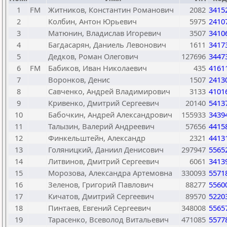
1
FM
Житников, Константин Романович
2082
3415
2
Колбин, Антон Юрьевич
5975
2410
3
Матюнин, Владислав Игоревич
3507
3410
4
Багдасарян, Даниель Левонович
1611
3417
5
Дедков, Роман Олегович
127696
3447
6
FM
Бабиков, Иван Николаевич
435
4161
7
Воронков, Денис
1507
2413
8
Савченко, Андрей Владимирович
3133
4101
9
Кривенко, Дмитрий Сергеевич
20140
5413
10
Бабочкин, Андрей Александрович
155933
3439
11
Талызин, Валерий Андреевич
57656
4415
12
Финкельштейн, Александр
2321
4413
13
Голяницкий, Даниил Денисович
297947
5565
14
Литвинов, Дмитрий Сергеевич
6061
3413
15
Морозова, Александра Артемовна
330093
5571
16
Зеленов, Григорий Павлович
88277
5560
17
Кичатов, Дмитрий Сергеевич
89570
5220
18
Пинтаев, Евгений Сергеевич
348008
5565
19
Тарасенко, Всеволод Витальевич
471085
5577