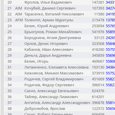
20
Фролов, Илья Вадимович
147281
3433
21
AIM
Кочубей, Даниил Сергеевич
107393
3427
22
AIM
Тарасенко, Виталий Николаевич
11580
2419
23
AFM
Толенгит, Арман Муратулы
215478
1378
24
Белик, Юрий Андреевич
253094
5576
25
Брызгунов, Роман Михайлович
541976
5585
26
Бородкина, Агния Дмитриевна
33125
2426
27
Орлов, Денис Игоревич
323508
5564
28
Кабанов, Иван Алексеевич
418280
5575
29
Деньга, Дарья Андреевна
345859
5569
30
Белик, Игорь
469067
5580
31
Литвиненко, Елизавета Алексеевна
103130
3436
32
Хижняков, Михаил Максимович
373919
5575
33
Родичев, Сергей Владимирович
451609
5582
34
Родичев, Федор Сергеевич
396014
5582
35
Сахно, Александр Евгеньевич
624376
36
Тайлер, Александр Лиамович
614201
37
Антипов, Александр Александрович
396878
5581
38
Добролюбов, Ярослав
122572
5565
39
Сахно, Роберт Евгеньевич
606459