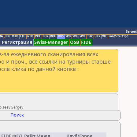
Servert
TA
JPN
MKD
LTU
NED
POL
POR
ROU
RUS
SRB
SVK
SWE
TUR
UKR
VIE
FontSize:11pt
 Регистрация
Swiss-Manager
ÖSB
FIDE
з-за ежедневного сканирования всех
o и проч., все ссылки на турниры старше
сле клика по данной кнопке :
oiseev Sergey
Поиск
 FIDE
ФЕД.
Рейт.Межд.
Клуб/Город