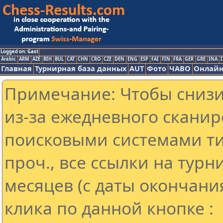
Logged on: Gast
Arabic
ARM
AZE
BIH
BUL
CAT
CHN
CRO
CZE
DEN
ENG
ESP
FAI
FIN
FRA
GER
GRE
INA
I
Главная
Турнирная база данных
AUT
Фото
ЧАВО
Онлайн
Примечание: Чтобы снизит
из-за ежедневного сканир
поисковыми системами ти
проч., все ссылки на тур
месяцев (с даты окончани
клика по данной кнопке :