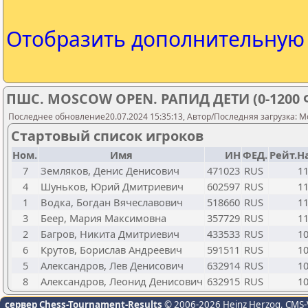
Отобразить дополнительну
ПШС. MOSCOW OPEN. РАПИД ДЕТИ (0-1200 
Последнее обновление20.07.2024 15:35:13, Автор/Последняя загрузка: M
Стартовый список игроков
Ном.
Имя
ИН
ФЕД.
Рейт.Н
7
Земляков, Денис Денисович
471023
RUS
1
4
Шуньков, Юрий Дмитриевич
602597
RUS
1
1
Водка, Богдан Вячеславович
518660
RUS
1
3
Беер, Мария Максимовна
357729
RUS
1
2
Багров, Никита Дмитриевич
433533
RUS
1
6
Крутов, Борислав Андреевич
591511
RUS
1
5
Александров, Лев Денисович
632914
RUS
1
8
Александров, Леонид Денисович
632915
RUS
1
сервер Chess-Tournament-Results
© 2006-2026 Heinz Herzog
, CMS-