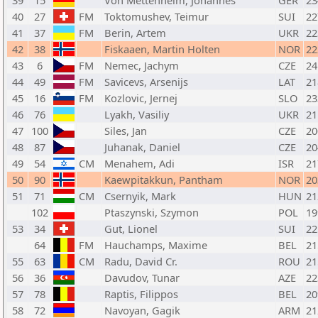
39
15
Von Mettenheim, Johannes
GER
23
40
27
FM
Toktomushev, Teimur
SUI
22
41
37
FM
Berin, Artem
UKR
22
42
38
Fiskaaen, Martin Holten
NOR
22
43
6
FM
Nemec, Jachym
CZE
24
44
49
FM
Savicevs, Arsenijs
LAT
21
45
16
FM
Kozlovic, Jernej
SLO
23
46
76
Lyakh, Vasiliy
UKR
21
47
100
Siles, Jan
CZE
20
48
87
Juhanak, Daniel
CZE
20
49
54
CM
Menahem, Adi
ISR
21
50
90
Kaewpitakkun, Pantham
NOR
20
51
71
CM
Csernyik, Mark
HUN
21
102
Ptaszynski, Szymon
POL
19
53
34
Gut, Lionel
SUI
22
64
FM
Hauchamps, Maxime
BEL
21
55
63
CM
Radu, David Cr.
ROU
21
56
36
Davudov, Tunar
AZE
22
57
78
Raptis, Filippos
BEL
20
58
72
Navoyan, Gagik
ARM
21