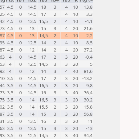
57
4,5
0
14,5
18
3
4
10
13,8
25
4,5
0
14,5
17
2
4
10
3,3
42
4,5
0
13,5
15,5
2
4
10
-4,1
73
4,5
0
13
15
3
4
20
21,6
87
4,5
0
13
14,5
2
4
10
2,2
95
4,5
0
12,5
14
2
4
10
8,5
87
4,5
0
12
14
2
4
20
37,2
63
4
0
14,5
17
2
3
20
-0,4
53
4
0
12,5
14,5
3
3
20
5
92
4
0
12
14
3
4
40
81,6
10
3,5
0
14,5
17
2
3
20
-13,2
44
3,5
0
14,5
16,5
2
3
20
9,8
73
3,5
0
14,5
16
3
3
40
76,4
75
3,5
0
14
16,5
3
3
20
30,2
02
3,5
0
14
15,5
2
3
20
15,8
87
3,5
0
14
15
3
3
20
56,8
31
3,5
0
13,5
16
2
3
20
11
63
3,5
0
13,5
15
3
3
20
-13
93
3,5
0
12,5
14,5
2
3
40
34,4