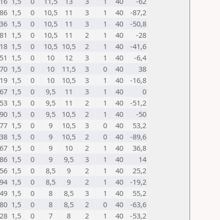
16
1,5
0
11,5
13
3
1
40
-62
86
1,5
0
10,5
11
3
1
40
-87,2
36
1,5
0
10,5
11
3
1
40
-50,8
81
1,5
0
10,5
11
2
1
40
-28
18
1,5
0
10,5
10,5
2
1
40
-41,6
51
1,5
0
10
12
3
1
40
-6,4
70
1,5
0
10
11,5
3
0
40
38
19
1,5
0
10
10,5
3
1
40
-16,8
67
1,5
0
9,5
11
3
1
40
0
53
1,5
0
9,5
11
2
1
40
-51,2
90
1,5
0
9,5
10,5
2
1
40
-50
77
1,5
0
9
10,5
3
0
40
53,2
38
1,5
0
9
10,5
2
0
40
-89,6
67
1,5
0
9
10
2
1
40
36,8
86
1,5
0
9
9,5
3
1
40
14
56
1,5
0
8,5
9
2
1
40
25,2
94
1,5
0
8,5
9
2
1
40
-19,2
49
1,5
0
8
8,5
3
1
40
55,2
80
1,5
0
8
8,5
2
0
40
-63,6
28
1,5
0
7
8
2
1
40
-53,2