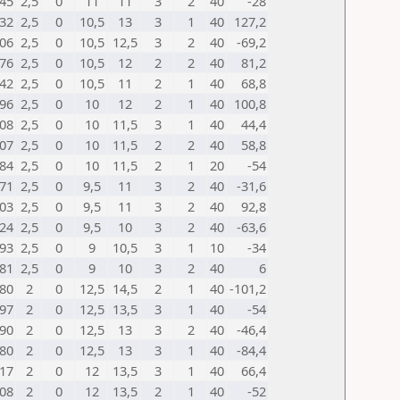
45
2,5
0
11
11
3
2
40
-28
32
2,5
0
10,5
13
3
1
40
127,2
06
2,5
0
10,5
12,5
3
2
40
-69,2
76
2,5
0
10,5
12
2
2
40
81,2
42
2,5
0
10,5
11
2
1
40
68,8
96
2,5
0
10
12
2
1
40
100,8
08
2,5
0
10
11,5
3
1
40
44,4
07
2,5
0
10
11,5
2
2
40
58,8
84
2,5
0
10
11,5
2
1
20
-54
71
2,5
0
9,5
11
3
2
40
-31,6
03
2,5
0
9,5
11
3
2
40
92,8
24
2,5
0
9,5
10
3
2
40
-63,6
93
2,5
0
9
10,5
3
1
10
-34
81
2,5
0
9
10
3
2
40
6
80
2
0
12,5
14,5
2
1
40
-101,2
97
2
0
12,5
13,5
3
1
40
-54
90
2
0
12,5
13
3
2
40
-46,4
80
2
0
12,5
13
3
1
40
-84,4
17
2
0
12
13,5
3
1
40
66,4
08
2
0
12
13,5
2
1
40
-52