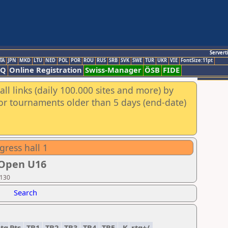
Servert
TA
JPN
MKD
LTU
NED
POL
POR
ROU
RUS
SRB
SVK
SWE
TUR
UKR
VIE
FontSize:11pt
AQ
Online Registration
Swiss-Manager
ÖSB
FIDE
ll links (daily 100.000 sites and more) by
for tournaments older than 5 days (end-date)
gress hall 1
 Open U16
 130
Search
tg
Pts.
TB1
TB2
TB3
TB4
TB5
K
rtg+/-