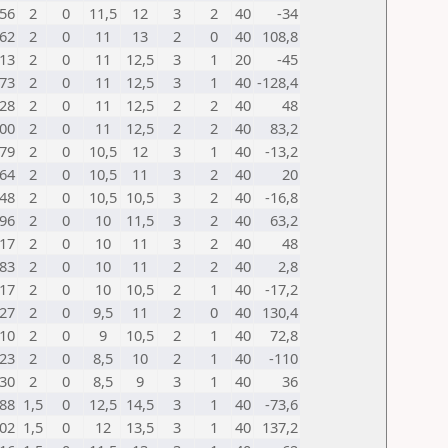
56
2
0
11,5
12
3
2
40
-34
62
2
0
11
13
2
0
40
108,8
13
2
0
11
12,5
3
1
20
-45
73
2
0
11
12,5
3
1
40
-128,4
28
2
0
11
12,5
2
2
40
48
00
2
0
11
12,5
2
2
40
83,2
79
2
0
10,5
12
3
1
40
-13,2
64
2
0
10,5
11
3
2
40
20
48
2
0
10,5
10,5
3
2
40
-16,8
96
2
0
10
11,5
3
2
40
63,2
17
2
0
10
11
3
2
40
48
83
2
0
10
11
2
2
40
2,8
17
2
0
10
10,5
2
1
40
-17,2
27
2
0
9,5
11
2
0
40
130,4
10
2
0
9
10,5
2
1
40
72,8
23
2
0
8,5
10
2
1
40
-110
30
2
0
8,5
9
3
1
40
36
88
1,5
0
12,5
14,5
3
1
40
-73,6
02
1,5
0
12
13,5
3
1
40
137,2