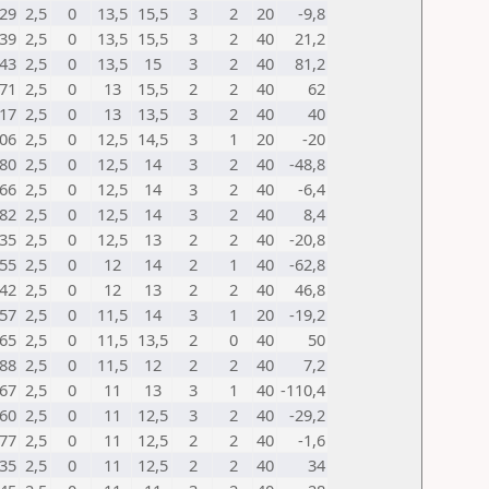
29
2,5
0
13,5
15,5
3
2
20
-9,8
39
2,5
0
13,5
15,5
3
2
40
21,2
43
2,5
0
13,5
15
3
2
40
81,2
71
2,5
0
13
15,5
2
2
40
62
17
2,5
0
13
13,5
3
2
40
40
06
2,5
0
12,5
14,5
3
1
20
-20
80
2,5
0
12,5
14
3
2
40
-48,8
66
2,5
0
12,5
14
3
2
40
-6,4
82
2,5
0
12,5
14
3
2
40
8,4
35
2,5
0
12,5
13
2
2
40
-20,8
55
2,5
0
12
14
2
1
40
-62,8
42
2,5
0
12
13
2
2
40
46,8
57
2,5
0
11,5
14
3
1
20
-19,2
65
2,5
0
11,5
13,5
2
0
40
50
88
2,5
0
11,5
12
2
2
40
7,2
67
2,5
0
11
13
3
1
40
-110,4
60
2,5
0
11
12,5
3
2
40
-29,2
77
2,5
0
11
12,5
2
2
40
-1,6
35
2,5
0
11
12,5
2
2
40
34