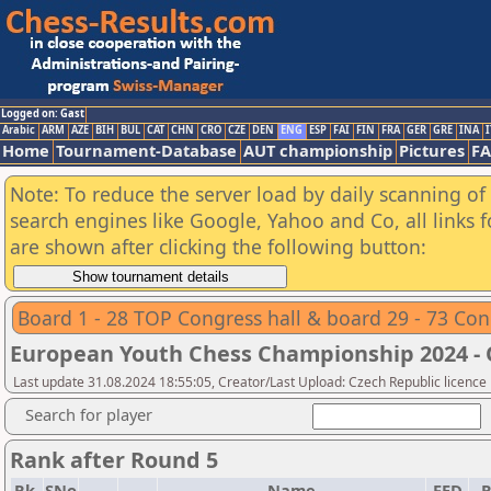
Logged on: Gast
Arabic
ARM
AZE
BIH
BUL
CAT
CHN
CRO
CZE
DEN
ENG
ESP
FAI
FIN
FRA
GER
GRE
INA
I
Home
Tournament-Database
AUT championship
Pictures
F
Note: To reduce the server load by daily scanning of a
search engines like Google, Yahoo and Co, all links 
are shown after clicking the following button:
Board 1 - 28 TOP Congress hall & board 29 - 73 Con
European Youth Chess Championship 2024 -
Last update 31.08.2024 18:55:05, Creator/Last Upload: Czech Republic licence
Search for player
Rank after Round 5
Rk.
SNo
Name
FED
R