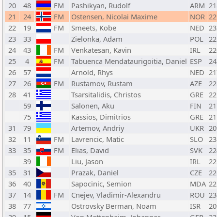
20
48
FM
Pashikyan, Rudolf
ARM
21
21
24
FM
Ostensen, Nicolai Maxime
NOR
22
22
19
FM
Smeets, Kobe
NED
23
23
33
Zielonka, Adam
POL
22
24
43
FM
Venkatesan, Kavin
IRL
22
25
4
FM
Tabuenca Mendataurigoitia, Daniel
ESP
24
26
57
Arnold, Rhys
NED
21
27
26
FM
Rustamov, Rustam
AZE
22
28
41
Tsarsitalidis, Christos
GRE
22
59
Salonen, Aku
FIN
21
75
Kassios, Dimitrios
GRE
21
31
79
Artemov, Andriy
UKR
20
32
11
FM
Lavrencic, Matic
SLO
23
33
35
FM
Elias, David
SVK
22
39
Liu, Jason
IRL
22
35
31
Prazak, Daniel
CZE
22
36
40
Sapocinic, Semion
MDA
22
37
14
FM
Cnejev, Vladimir-Alexandru
ROU
23
38
77
Ostrovsky Berman, Noam
ISR
20