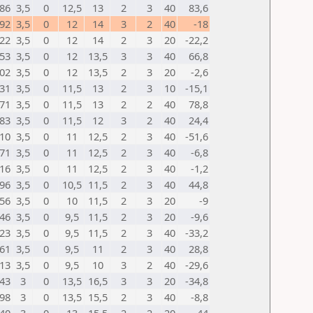
86
3,5
0
12,5
13
2
3
40
83,6
92
3,5
0
12
14
3
2
40
-18
22
3,5
0
12
14
2
3
20
-22,2
53
3,5
0
12
13,5
3
3
40
66,8
02
3,5
0
12
13,5
2
3
20
-2,6
31
3,5
0
11,5
13
2
3
10
-15,1
71
3,5
0
11,5
13
2
2
40
78,8
83
3,5
0
11,5
12
3
2
40
24,4
10
3,5
0
11
12,5
2
3
40
-51,6
71
3,5
0
11
12,5
2
3
40
-6,8
16
3,5
0
11
12,5
2
3
40
-1,2
96
3,5
0
10,5
11,5
2
3
40
44,8
56
3,5
0
10
11,5
2
3
20
-9
46
3,5
0
9,5
11,5
2
3
20
-9,6
23
3,5
0
9,5
11,5
2
3
40
-33,2
61
3,5
0
9,5
11
2
3
40
28,8
13
3,5
0
9,5
10
3
2
40
-29,6
43
3
0
13,5
16,5
3
3
20
-34,8
98
3
0
13,5
15,5
2
3
40
-8,8