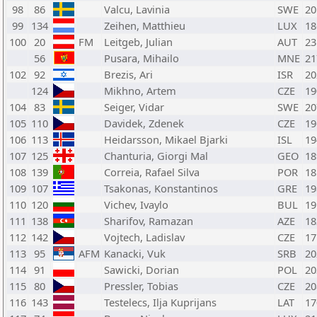
98
86
Valcu, Lavinia
SWE
20
99
134
Zeihen, Matthieu
LUX
18
100
20
FM
Leitgeb, Julian
AUT
23
56
Pusara, Mihailo
MNE
21
102
92
Brezis, Ari
ISR
20
124
Mikhno, Artem
CZE
19
104
83
Seiger, Vidar
SWE
20
105
110
Davidek, Zdenek
CZE
19
106
113
Heidarsson, Mikael Bjarki
ISL
19
107
125
Chanturia, Giorgi Mal
GEO
18
108
139
Correia, Rafael Silva
POR
18
109
107
Tsakonas, Konstantinos
GRE
19
110
120
Vichev, Ivaylo
BUL
19
111
138
Sharifov, Ramazan
AZE
18
112
142
Vojtech, Ladislav
CZE
17
113
95
AFM
Kanacki, Vuk
SRB
20
114
91
Sawicki, Dorian
POL
20
115
80
Pressler, Tobias
CZE
20
116
143
Testelecs, Ilja Kuprijans
LAT
17