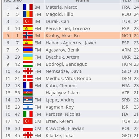
1
2
IM
Materia, Marco
FRA
24
2
5
FM
Magold, Filip
ROU
24
3
3
IM
Durak, Can
TUR
24
4
10
FM
Perea Fruet, Lorenzo
ESP
23
5
1
IM
Kvaloy, Aksel Bu
NOR
24
6
7
FM
Habans Aguerrea, Javier
ESP
23
7
9
FM
Agasarov, Benik
ARM
23
8
29
FM
Dyachuk, Artem
UKR
22
9
12
FM
Bodrogi, Bendeguz
HUN
23
10
46
FM
Nemsadze, Daviti
GEO
21
11
21
FM
Medhus, Vitus Bondo
DEN
23
12
13
FM
Kuhn, Clement
FRA
23
13
55
Hajialiyev, Islam
AZE
21
14
28
FM
Ljepic, Andrej
SRB
22
15
23
FM
Vagman, Roy
ISR
23
16
47
FM
Perossa, Nicolas
ITA
21
17
17
CM
Erten, Kerem
TUR
23
18
30
CM
Krawczyk, Flawian
POL
22
19
45
FM
Kiladze, Luka
GEO
21