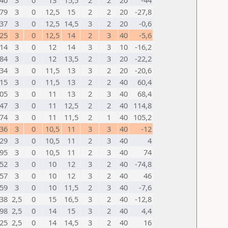
40
3
0
13
15,5
2
2
20
-44
79
3
0
12,5
15
2
2
20
-27,8
37
3
0
12,5
14,5
3
2
20
-0,6
25
3
0
12,5
14
2
3
40
-5,6
14
3
0
12
14
3
3
10
-16,2
84
3
0
12
13,5
2
3
20
-22,2
34
3
0
11,5
13
3
2
20
-20,6
15
3
0
11,5
13
2
2
40
60,4
05
3
0
11
13
2
3
40
68,4
47
3
0
11
12,5
2
2
40
114,8
74
3
0
11
11,5
2
1
40
105,2
36
3
0
10,5
11
3
3
40
-12
29
3
0
10,5
11
2
3
40
4
95
3
0
10,5
11
2
3
40
74
52
3
0
10
12
3
2
40
-74,8
57
3
0
10
12
3
2
40
46
59
3
0
10
11,5
2
3
40
-7,6
38
2,5
0
15
16,5
3
2
40
-12,8
98
2,5
0
14
15
3
2
40
4,4
25
2,5
0
14
14,5
3
2
40
16