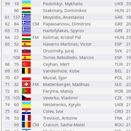
59
18
Podolskyi, Mykhailo
UKR
23
68
Szakmary, Domonkos
HUN
21
61
137
Moysidis, Anastasios
GRE
18
62
84
CM
Papaioannou, Dimitrios
GRE
20
63
73
Hartofylakas, Spyros
GRE
21
64
22
FM
Kolimar, Kristof Pal
HUN
23
65
52
Navarro Martinez, Victor
ESP
21
61
Oruzinsky, Juraj
SVK
21
108
Torres Rebolledo, Marcos
ESP
19
68
70
Ceyhan, Mert
TUR
21
69
65
Vandenhole, Kobe
BEL
21
70
67
Musial, Igor
POL
21
71
32
FM
Mattenberger, Matthias
SUI
22
72
85
Faryma, Matviy
POR
20
73
105
Veverka, Vladimir
CZE
19
74
60
Nesterenko, Kyrylo
UKR
21
75
62
Colev, Ivor
CRO
21
76
53
Trevisiol, Antoine
FRA
21
69
CM
Craciun, Sasha-Matei
ROU
21