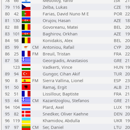
78
66
Medovoy, Yaniv
ISR
21
79
116
Zelba, Lukas
CZE
19
80
42
Farias, David Nuno M E
POR
22
81
130
Orujov, Hasan
AZE
18
82
88
Govoreanu, Matei
BEL
20
83
101
Baghirov, Orkhan
AZE
19
84
98
Konidakis, Alex
BEL
20
85
99
CM
Antoniou, Rafail
CYP
20
86
25
FM
Breuil, Tristan
FRA
22
87
58
Georgiadis, Anastasios
GRE
21
123
Vadkerti, Vince
HUN
19
89
94
Gungor, Cihan Akif
TUR
20
90
8
FM
Sierra Vallina, Lionel
ESP
23
91
50
Ramaj, Ergit
ALB
21
92
51
Lissillour, Baptiste
FRA
21
93
44
CM
Kazantzoglou, Stefanos
GRE
21
94
104
Plard, Axel
LUX
19
95
82
Snedker, Oliver Kaehne
DEN
20
96
119
Khamidov, Abdulla
UKR
19
97
97
CM
Ser, Daniel
LTU
20