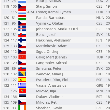
117
74
Bourg, Nicolas
LUX
21
118
106
Stary, Simon
CZE
19
115
AIM
Esmer, Kemal Eymen
LUX
19
120
81
Panda, Barnabas
HUN
20
121
96
Vysinsky, Otakar
CZE
20
122
135
Johannsson, Markus Orri
ISL
18
123
131
Benci, Jozef
SVK
18
124
117
Hakkinen, Aleksandr
FIN
19
125
133
Martinkovic, Adam
CZE
18
126
112
Sigut, Ondrej
CZE
19
127
103
Cakir, Mert (Deniz)
TUR
19
128
129
Langmaier, Michal
CZE
18
129
89
Smetana, Peter
SVK
20
130
132
Ivanovic, Milan J
BIH
18
131
127
Escudero Ribo, Eloi
ESP
18
132
111
Vassis, Anastasios
GRE
19
126
Milovic, Ilija
MNE
18
134
136
Dukov, Vladimir
EST
18
135
109
Mikolas, Petr
CZE
19
136
93
Sheahan, Gavin
IRL
20