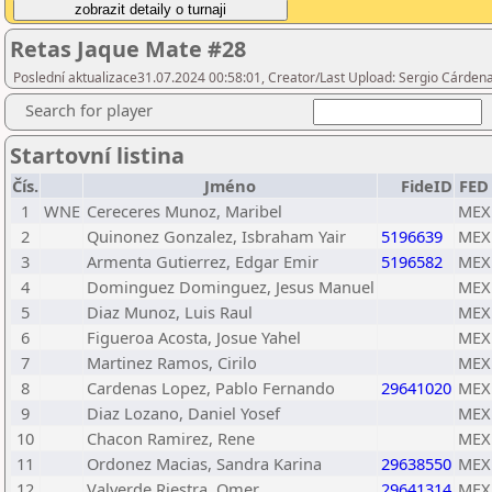
Retas Jaque Mate #28
Poslední aktualizace31.07.2024 00:58:01, Creator/Last Upload: Sergio Cárden
Search for player
Startovní listina
Čís.
Jméno
FideID
FED
1
WNE
Cereceres Munoz, Maribel
MEX
2
Quinonez Gonzalez, Isbraham Yair
5196639
MEX
3
Armenta Gutierrez, Edgar Emir
5196582
MEX
4
Dominguez Dominguez, Jesus Manuel
MEX
5
Diaz Munoz, Luis Raul
MEX
6
Figueroa Acosta, Josue Yahel
MEX
7
Martinez Ramos, Cirilo
MEX
8
Cardenas Lopez, Pablo Fernando
29641020
MEX
9
Diaz Lozano, Daniel Yosef
MEX
10
Chacon Ramirez, Rene
MEX
11
Ordonez Macias, Sandra Karina
29638550
MEX
12
Valverde Riestra, Omer
29641314
MEX