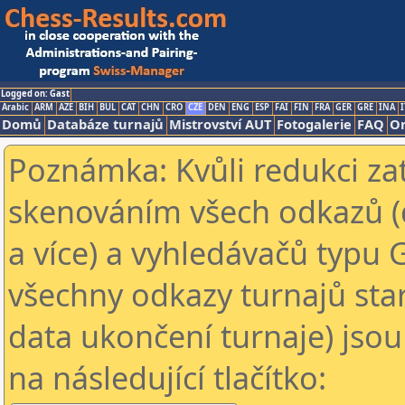
Logged on: Gast
Arabic
ARM
AZE
BIH
BUL
CAT
CHN
CRO
CZE
DEN
ENG
ESP
FAI
FIN
FRA
GER
GRE
INA
I
Domů
Databáze turnajů
Mistrovství AUT
Fotogalerie
FAQ
On
Poznámka: Kvůli redukci za
skenováním všech odkazů (
a více) a vyhledávačů typu 
všechny odkazy turnajů star
data ukončení turnaje) jsou
na následující tlačítko: