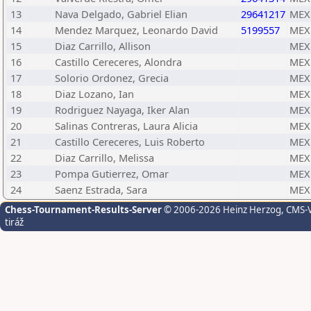
13
Nava Delgado, Gabriel Elian
29641217
MEX
14
Mendez Marquez, Leonardo David
5199557
MEX
15
Diaz Carrillo, Allison
MEX
16
Castillo Cereceres, Alondra
MEX
17
Solorio Ordonez, Grecia
MEX
18
Diaz Lozano, Ian
MEX
19
Rodriguez Nayaga, Iker Alan
MEX
20
Salinas Contreras, Laura Alicia
MEX
21
Castillo Cereceres, Luis Roberto
MEX
22
Diaz Carrillo, Melissa
MEX
23
Pompa Gutierrez, Omar
MEX
24
Saenz Estrada, Sara
MEX
Chess-Tournament-Results-Server
© 2006-2026 Heinz Herzog
, CMS-
tiráž