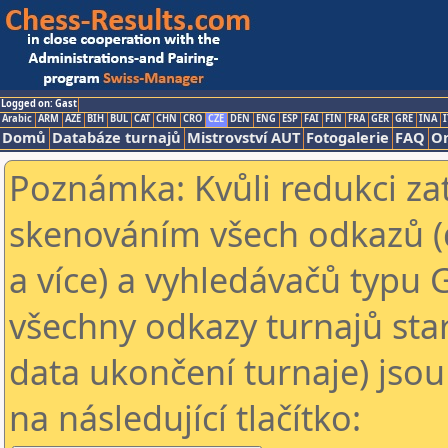
Logged on: Gast
Arabic
ARM
AZE
BIH
BUL
CAT
CHN
CRO
CZE
DEN
ENG
ESP
FAI
FIN
FRA
GER
GRE
INA
I
Domů
Databáze turnajů
Mistrovství AUT
Fotogalerie
FAQ
On
Poznámka: Kvůli redukci za
skenováním všech odkazů (
a více) a vyhledávačů typu 
všechny odkazy turnajů star
data ukončení turnaje) jsou
na následující tlačítko: