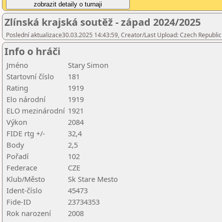
Zlínská krajská soutěž - západ 2024/2025
Poslední aktualizace30.03.2025 14:43:59, Creator/Last Upload: Czech Republic
Info o hráči
Jméno
Stary Simon
Startovní číslo
181
Rating
1919
Elo národní
1919
ELO mezinárodní
1921
Výkon
2084
FIDE rtg +/-
32,4
Body
2,5
Pořadí
102
Federace
CZE
Klub/Město
Sk Stare Mesto
Ident-číslo
45473
Fide-ID
23734353
Rok narození
2008