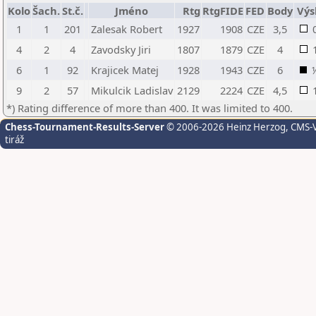
Kolo
Šach.
St.č.
Jméno
Rtg
RtgFIDE
FED
Body
Výsl
1
1
201
Zalesak Robert
1927
1908
CZE
3,5
4
2
4
Zavodsky Jiri
1807
1879
CZE
4
6
1
92
Krajicek Matej
1928
1943
CZE
6
9
2
57
Mikulcik Ladislav
2129
2224
CZE
4,5
*) Rating difference of more than 400. It was limited to 400.
Chess-Tournament-Results-Server
© 2006-2026 Heinz Herzog
, CMS-
tiráž