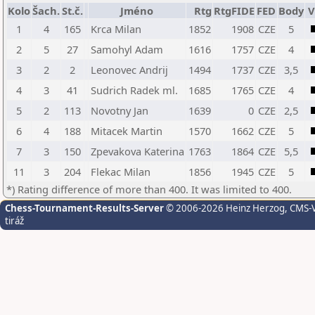
Kolo
Šach.
St.č.
Jméno
Rtg
RtgFIDE
FED
Body
V
1
4
165
Krca Milan
1852
1908
CZE
5
2
5
27
Samohyl Adam
1616
1757
CZE
4
3
2
2
Leonovec Andrij
1494
1737
CZE
3,5
4
3
41
Sudrich Radek ml.
1685
1765
CZE
4
5
2
113
Novotny Jan
1639
0
CZE
2,5
6
4
188
Mitacek Martin
1570
1662
CZE
5
7
3
150
Zpevakova Katerina
1763
1864
CZE
5,5
11
3
204
Flekac Milan
1856
1945
CZE
5
*) Rating difference of more than 400. It was limited to 400.
Chess-Tournament-Results-Server
© 2006-2026 Heinz Herzog
, CMS-
tiráž