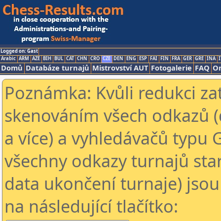
Logged on: Gast
Arabic
ARM
AZE
BIH
BUL
CAT
CHN
CRO
CZE
DEN
ENG
ESP
FAI
FIN
FRA
GER
GRE
INA
I
Domů
Databáze turnajů
Mistrovství AUT
Fotogalerie
FAQ
On
Poznámka: Kvůli redukci za
skenováním všech odkazů (
a více) a vyhledávačů typu 
všechny odkazy turnajů star
data ukončení turnaje) jsou
na následující tlačítko: