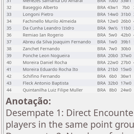
31
Menezes Samanta Do Amaral
BRA
10b0
33w1
32
Baseggio Alberto
BRA
43w1
7b0
33
Longoni Pietro
BRA
14w0
31b0
34
Fachinello Murilo Almeida
BRA
12w0
26b0
35
Da Cunha Leandro Izidro
BRA
9w½
11b0
36
Remiao Ian Rogerio
BRA
5w0
42b0
37
Abreu da Silva Joaquim Fernando
BRA
1w0
39b1
38
Zanchet Fernando
BRA
7w0
30b0
39
Ponche Leon Nogueira
BRA
20b0
37w0
40
Moreira Daniel Rocha
BRA
22w0
27b0
41
Moreira Eduardo Rocha Ito
BRA
21b0
15w0
42
Schifino Fernando
BRA
6b0
36w1
43
Fleck Antonio Baptista
BRA
32b0
17w0
44
Quintanilha Luiz Filipe Muller
BRA
8b0
24w0
Anotação:
Desempate 1: Direct Encounter
players in the same point gro