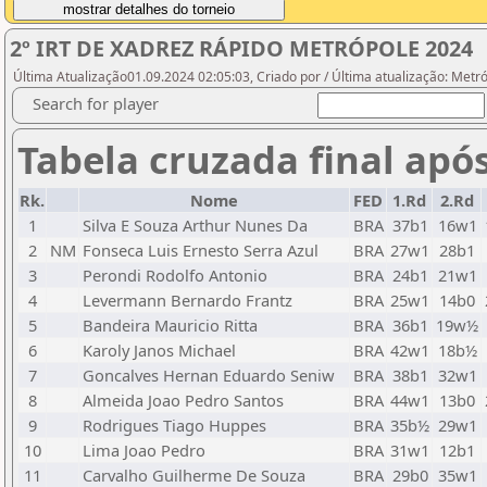
2º IRT DE XADREZ RÁPIDO METRÓPOLE 2024
Última Atualização01.09.2024 02:05:03, Criado por / Última atualização: Metr
Search for player
Tabela cruzada final apó
Rk.
Nome
FED
1.Rd
2.Rd
1
Silva E Souza Arthur Nunes Da
BRA
37b1
16w1
2
NM
Fonseca Luis Ernesto Serra Azul
BRA
27w1
28b1
3
Perondi Rodolfo Antonio
BRA
24b1
21w1
4
Levermann Bernardo Frantz
BRA
25w1
14b0
5
Bandeira Mauricio Ritta
BRA
36b1
19w½
6
Karoly Janos Michael
BRA
42w1
18b½
7
Goncalves Hernan Eduardo Seniw
BRA
38b1
32w1
8
Almeida Joao Pedro Santos
BRA
44w1
13b0
9
Rodrigues Tiago Huppes
BRA
35b½
29w1
10
Lima Joao Pedro
BRA
31w1
12b1
11
Carvalho Guilherme De Souza
BRA
29b0
35w1