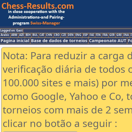
Logged on: Gast
Arabic
ARM
AZE
BIH
BUL
CAT
CHN
CRO
CZE
DEN
ENG
ESP
FAI
FIN
FRA
GER
GRE
INA
I
Pagina inicial
Base de dados de torneios
Campeonato AUT
F
Nota: Para reduzir a carga 
verificação diária de todos 
100.000 sites e mais) por 
como Google, Yahoo e Co, t
torneios com mais de 2 sem
clicar no botão a seguir :