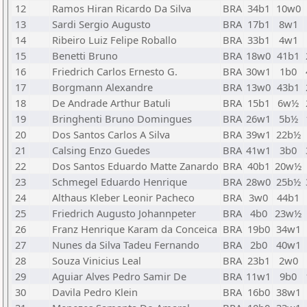
12
Ramos Hiran Ricardo Da Silva
BRA
34b1
10w0
13
Sardi Sergio Augusto
BRA
17b1
8w1
14
Ribeiro Luiz Felipe Roballo
BRA
33b1
4w1
15
Benetti Bruno
BRA
18w0
41b1
16
Friedrich Carlos Ernesto G.
BRA
30w1
1b0
17
Borgmann Alexandre
BRA
13w0
43b1
18
De Andrade Arthur Batuli
BRA
15b1
6w½
19
Bringhenti Bruno Domingues
BRA
26w1
5b½
20
Dos Santos Carlos A Silva
BRA
39w1
22b½
21
Calsing Enzo Guedes
BRA
41w1
3b0
22
Dos Santos Eduardo Matte Zanardo
BRA
40b1
20w½
23
Schmegel Eduardo Henrique
BRA
28w0
25b½
24
Althaus Kleber Leonir Pacheco
BRA
3w0
44b1
25
Friedrich Augusto Johannpeter
BRA
4b0
23w½
26
Franz Henrique Karam da Conceica
BRA
19b0
34w1
27
Nunes da Silva Tadeu Fernando
BRA
2b0
40w1
28
Souza Vinicius Leal
BRA
23b1
2w0
29
Aguiar Alves Pedro Samir De
BRA
11w1
9b0
30
Davila Pedro Klein
BRA
16b0
38w1