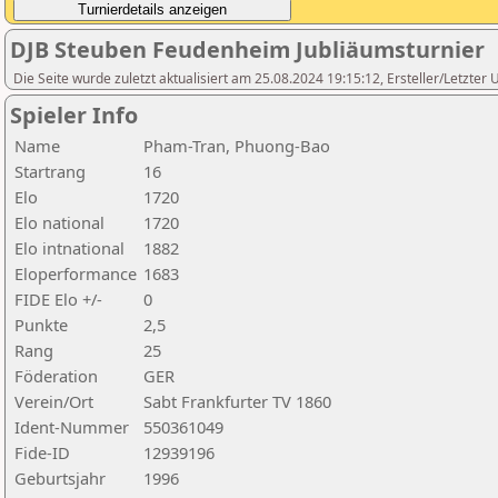
DJB Steuben Feudenheim Jubliäumsturnier
Die Seite wurde zuletzt aktualisiert am 25.08.2024 19:15:12, Ersteller/Letzter
Spieler Info
Name
Pham-Tran, Phuong-Bao
Startrang
16
Elo
1720
Elo national
1720
Elo intnational
1882
Eloperformance
1683
FIDE Elo +/-
0
Punkte
2,5
Rang
25
Föderation
GER
Verein/Ort
Sabt Frankfurter TV 1860
Ident-Nummer
550361049
Fide-ID
12939196
Geburtsjahr
1996