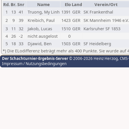
Rd.
Br.
Snr
Name
Elo
Land
Verein/Ort
1
13
41
Truong, My Linh
1391
GER
SK Frankenthal
2
9
39
Kreibich, Paul
1423
GER
SK Mannheim 1946 e.V.
3
11
32
Jakob, Lucas
1510
GER
Karlsruher SF 1853
4
26
-2
nicht ausgelost
0
5
18
33
Djawid, Ben
1503
GER
SF Heidelberg
*) Die ELodifferenz beträgt mehr als 400 Punkte. Sie wurde auf 
Der Schachturnier-Ergebnis-Server
© 2006-2026 Heinz Herzog
, CMS
Impressum / Nutzungsbedingungen