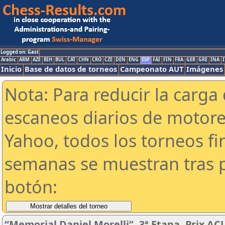
Logged on: Gast
Arabic
ARM
AZE
BIH
BUL
CAT
CHN
CRO
CZE
DEN
ENG
ESP
FAI
FIN
FRA
GER
GRE
INA
I
Inicio
Base de datos de torneos
Campeonato AUT
Imágenes
Nota: Para reducir la carga 
escaneos diarios de motor
Yahoo, todos los torneos f
semanas se muestran tras p
botón:
“Memorial Daniel Morelli”. 3ª Etapa. Prix AC