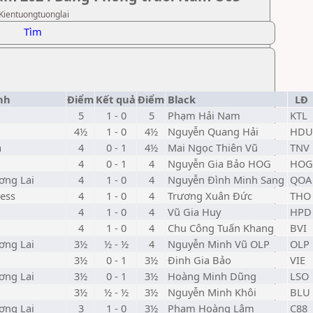
 Kientuongtuonglai
Tìm
nh
Điểm
Kết quả
Điểm
Black
LĐ
5
1 - 0
5
Phạm Hải Nam
KTL
4½
1 - 0
4½
Nguyễn Quang Hải
HDU
a
4
0 - 1
4½
Mai Ngọc Thiên Vũ
TNV
4
0 - 1
4
Nguyễn Gia Bảo HOG
HOG
ơng Lai
4
1 - 0
4
Nguyễn Đình Minh Sang
QOA
ess
4
1 - 0
4
Trương Xuân Đức
THO
4
1 - 0
4
Vũ Gia Huy
HPD
4
1 - 0
4
Chu Công Tuấn Khang
BVI
ơng Lai
3½
½ - ½
4
Nguyễn Minh Vũ OLP
OLP
3½
0 - 1
3½
Đinh Gia Bảo
VIE
ơng Lai
3½
0 - 1
3½
Hoàng Minh Dũng
LSO
3½
½ - ½
3½
Nguyễn Minh Khôi
BLU
ơng Lai
3
1 - 0
3½
Phạm Hoàng Lâm
C88