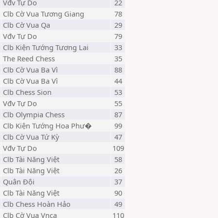
Vđv Tự Do
22
Clb Cờ Vua Tương Giang
78
Clb Cờ Vua Qa
29
Vđv Tự Do
79
Clb Kiện Tướng Tương Lai
33
The Reed Chess
35
Clb Cờ Vua Ba Vì
88
Clb Cờ Vua Ba Vì
44
Clb Chess Sion
53
Vđv Tự Do
55
Clb Olympia Chess
87
Clb Kiện Tướng Hoa Phư�
99
Clb Cờ Vua Tứ Kỳ
47
Vđv Tự Do
109
Clb Tài Năng Việt
58
Clb Tài Năng Việt
26
Quân Đội
37
Clb Tài Năng Việt
90
Clb Chess Hoàn Hảo
49
Clb Cờ Vua Vnca
110