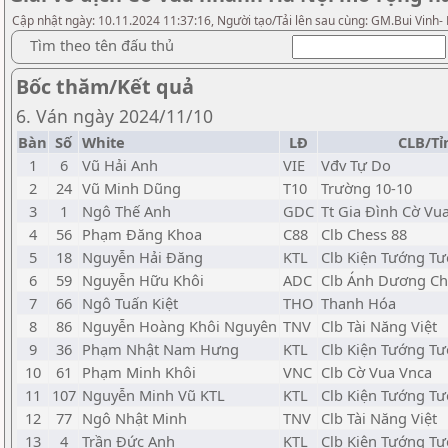
Cập nhật ngày: 10.11.2024 11:37:16, Người tạo/Tải lên sau cùng: GM.Bui Vinh-
Tìm theo tên đấu thủ
Bốc thăm/Kết quả
6. Ván ngày 2024/11/10
Bàn
Số
White
LĐ
CLB/Tỉ
1
6
Vũ Hải Anh
VIE
Vđv Tự Do
2
24
Vũ Minh Dũng
T10
Trường 10-10
3
1
Ngô Thế Anh
GDC
Tt Gia Đình Cờ Vu
4
56
Phạm Đăng Khoa
C88
Clb Chess 88
5
18
Nguyễn Hải Đăng
KTL
Clb Kiện Tướng Tư
6
59
Nguyễn Hữu Khôi
ADC
Clb Ánh Dương Ch
7
66
Ngô Tuấn Kiệt
THO
Thanh Hóa
8
86
Nguyễn Hoàng Khôi Nguyên
TNV
Clb Tài Năng Việt
9
36
Phạm Nhật Nam Hưng
KTL
Clb Kiện Tướng Tư
10
61
Phạm Minh Khôi
VNC
Clb Cờ Vua Vnca
11
107
Nguyễn Minh Vũ KTL
KTL
Clb Kiện Tướng Tư
12
77
Ngô Nhật Minh
TNV
Clb Tài Năng Việt
13
4
Trần Đức Anh
KTL
Clb Kiện Tướng Tư