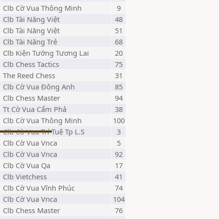
Clb Cờ Vua Thông Minh
9
Clb Tài Năng Việt
48
Clb Tài Năng Việt
51
Clb Tài Năng Trẻ
68
Clb Kiện Tướng Tương Lai
20
Clb Chess Tactics
75
The Reed Chess
31
Clb Cờ Vua Đông Anh
85
Clb Chess Master
94
Tt Cờ Vua Cẩm Phả
38
Clb Cờ Vua Thông Minh
100
Clb Cờ Vua Trí Tuệ Tp L.S
3
Clb Cờ Vua Vnca
5
Clb Cờ Vua Vnca
92
Clb Cờ Vua Qa
17
Clb Vietchess
41
Clb Cờ Vua Vĩnh Phúc
74
Clb Cờ Vua Vnca
104
Clb Chess Master
76