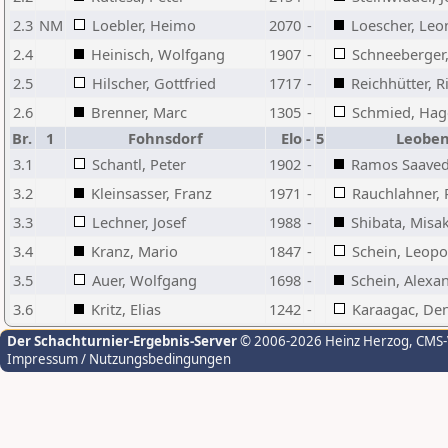
2.3
NM
Loebler, Heimo
2070
-
Loescher, Leo
2.4
Heinisch, Wolfgang
1907
-
Schneeberger
2.5
Hilscher, Gottfried
1717
-
Reichhütter, R
2.6
Brenner, Marc
1305
-
Schmied, Hag
Br.
1
Fohnsdorf
Elo
-
5
Leoben
3.1
Schantl, Peter
1902
-
Ramos Saaved
3.2
Kleinsasser, Franz
1971
-
Rauchlahner, 
3.3
Lechner, Josef
1988
-
Shibata, Misak
3.4
Kranz, Mario
1847
-
Schein, Leopo
3.5
Auer, Wolfgang
1698
-
Schein, Alexa
3.6
Kritz, Elias
1242
-
Karaagac, Den
Der Schachturnier-Ergebnis-Server
© 2006-2026 Heinz Herzog
, CMS
Impressum / Nutzungsbedingungen