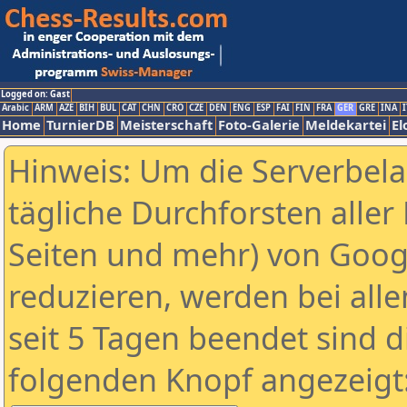
Logged on: Gast
Arabic
ARM
AZE
BIH
BUL
CAT
CHN
CRO
CZE
DEN
ENG
ESP
FAI
FIN
FRA
GER
GRE
INA
I
Home
TurnierDB
Meisterschaft
Foto-Galerie
Meldekartei
El
Hinweis: Um die Serverbel
tägliche Durchforsten aller 
Seiten und mehr) von Goog
reduzieren, werden bei alle
seit 5 Tagen beendet sind d
folgenden Knopf angezeigt