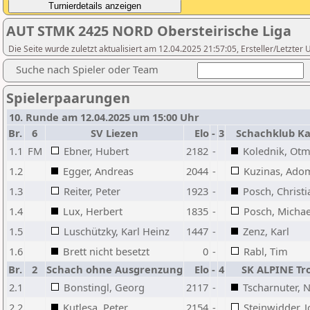
AUT STMK 2425 NORD Obersteirische Liga
Die Seite wurde zuletzt aktualisiert am 12.04.2025 21:57:05, Ersteller/Letzter
Suche nach Spieler oder Team
Spielerpaarungen
10. Runde am 12.04.2025 um 15:00 Uhr
Br.
6
SV Liezen
Elo
-
3
Schachklub K
1.1
FM
Ebner, Hubert
2182
-
Kolednik, Ot
1.2
Egger, Andreas
2044
-
Kuzinas, Ado
1.3
Reiter, Peter
1923
-
Posch, Christi
1.4
Lux, Herbert
1835
-
Posch, Michae
1.5
Luschützky, Karl Heinz
1447
-
Zenz, Karl
1.6
Brett nicht besetzt
0
-
Rabl, Tim
Br.
2
Schach ohne Ausgrenzung
Elo
-
4
SK ALPINE Tr
2.1
Bonstingl, Georg
2117
-
Tscharnuter, 
2.2
Kutlesa, Peter
2154
-
Steinwidder, 