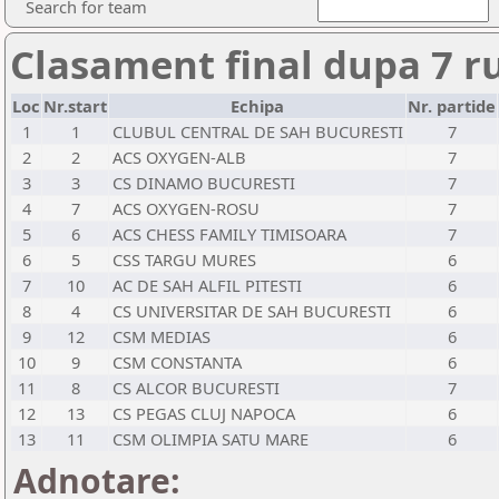
Search for team
Clasament final dupa 7 r
Loc
Nr.start
Echipa
Nr. partide
1
1
CLUBUL CENTRAL DE SAH BUCURESTI
7
2
2
ACS OXYGEN-ALB
7
3
3
CS DINAMO BUCURESTI
7
4
7
ACS OXYGEN-ROSU
7
5
6
ACS CHESS FAMILY TIMISOARA
7
6
5
CSS TARGU MURES
6
7
10
AC DE SAH ALFIL PITESTI
6
8
4
CS UNIVERSITAR DE SAH BUCURESTI
6
9
12
CSM MEDIAS
6
10
9
CSM CONSTANTA
6
11
8
CS ALCOR BUCURESTI
7
12
13
CS PEGAS CLUJ NAPOCA
6
13
11
CSM OLIMPIA SATU MARE
6
Adnotare: