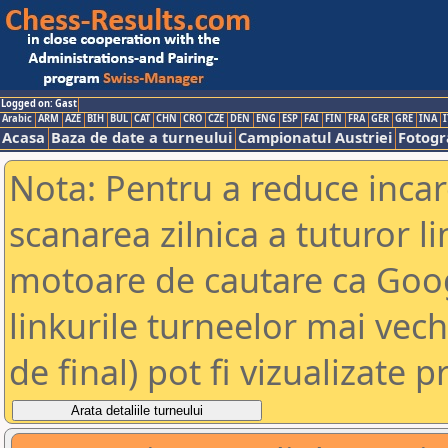
Logged on: Gast
Arabic
ARM
AZE
BIH
BUL
CAT
CHN
CRO
CZE
DEN
ENG
ESP
FAI
FIN
FRA
GER
GRE
INA
I
Acasa
Baza de date a turneului
Campionatul Austriei
Fotogra
Nota: Pentru a reduce incar
scanarea zilnica a tuturor li
motoare de cautare ca Goog
linkurile turneelor mai vec
de final) pot fi vizualizate p