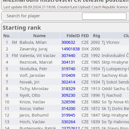
Last update 08.09.2024 21:18:06, Creator/Last Upload: Czech Republic licence
Search for player
Starting rank
No.
Name
FideID
FED
Rtg
Cl
1
IM
Babula, Milan
300632
CZE
2092
Tj Vlcnov
2
Zavarsky, Juraj
14901838
SVK
2000
3
FM
Valenta, Vit Vaclav
307440
CZE
1992
Individuální 
4
Reznicek, Marcel
304131
CZE
1965
Sktp Hrabyne
5
Stodulka, Petr
319740
CZE
1954
Tj Lutopecny
6
Volf, Jaroslav
310409
CZE
1937
Sachovy Klub 
7
Novak, Jiri
302414
CZE
1934
Tj Sokol Sendr
8
Tichy, Miroslav
318329
CZE
1913
Oddil Sachu 
9
Nyvlt, Otto
309230
CZE
1896
Tj Nachod
10
Knize, Vaclav
328596
CZE
1880
So Tp Nova Kl
11
Kocur, Valter
314200
CZE
1872
Sk Tj Dolni B
12
Jaros, Bohumil
319945
CZE
1847
Sktp Hrabyne
13
Hoch, Vaclav
330264
CZE
1839
So Tp Habrova
14
Pustejovsky, Patrik
23757612
CZE
1835
Sk Slavoj Por