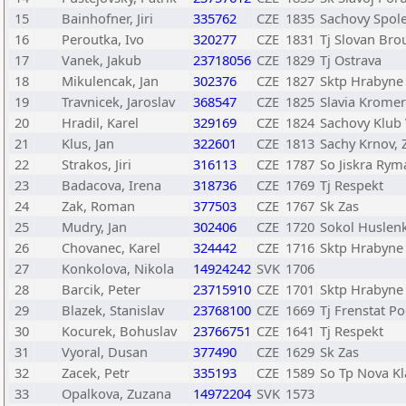
15
Bainhofner, Jiri
335762
CZE
1835
Sachovy Spol
16
Peroutka, Ivo
320277
CZE
1831
Tj Slovan Br
17
Vanek, Jakub
23718056
CZE
1829
Tj Ostrava
18
Mikulencak, Jan
302376
CZE
1827
Sktp Hrabyne
19
Travnicek, Jaroslav
368547
CZE
1825
Slavia Kromer
20
Hradil, Karel
329169
CZE
1824
Sachovy Klub V
21
Klus, Jan
322601
CZE
1813
Sachy Krnov, Z
22
Strakos, Jiri
316113
CZE
1787
So Jiskra Rym
23
Badacova, Irena
318736
CZE
1769
Tj Respekt
24
Zak, Roman
377503
CZE
1767
Sk Zas
25
Mudry, Jan
302406
CZE
1720
Sokol Huslen
26
Chovanec, Karel
324442
CZE
1716
Sktp Hrabyne
27
Konkolova, Nikola
14924242
SVK
1706
28
Barcik, Peter
23715910
CZE
1701
Sktp Hrabyne
29
Blazek, Stanislav
23768100
CZE
1669
Tj Frenstat P
30
Kocurek, Bohuslav
23766751
CZE
1641
Tj Respekt
31
Vyoral, Dusan
377490
CZE
1629
Sk Zas
32
Zacek, Petr
335193
CZE
1589
So Tp Nova Kl
33
Opalkova, Zuzana
14972204
SVK
1573