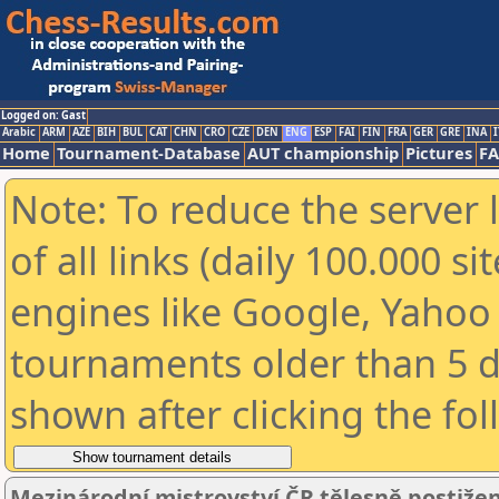
Logged on: Gast
Arabic
ARM
AZE
BIH
BUL
CAT
CHN
CRO
CZE
DEN
ENG
ESP
FAI
FIN
FRA
GER
GRE
INA
I
Home
Tournament-Database
AUT championship
Pictures
F
Note: To reduce the server 
of all links (daily 100.000 s
engines like Google, Yahoo a
tournaments older than 5 d
shown after clicking the fo
Mezinárodní mistrovství ČR tělesně postiže