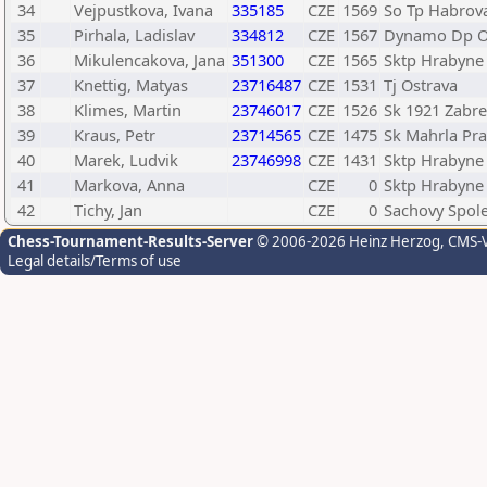
34
Vejpustkova, Ivana
335185
CZE
1569
So Tp Habrova
35
Pirhala, Ladislav
334812
CZE
1567
Dynamo Dp O
36
Mikulencakova, Jana
351300
CZE
1565
Sktp Hrabyne
37
Knettig, Matyas
23716487
CZE
1531
Tj Ostrava
38
Klimes, Martin
23746017
CZE
1526
Sk 1921 Zabr
39
Kraus, Petr
23714565
CZE
1475
Sk Mahrla Pra
40
Marek, Ludvik
23746998
CZE
1431
Sktp Hrabyne
41
Markova, Anna
CZE
0
Sktp Hrabyne
42
Tichy, Jan
CZE
0
Sachovy Spol
Chess-Tournament-Results-Server
© 2006-2026 Heinz Herzog
, CMS-
Legal details/Terms of use