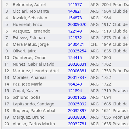
2
Belmonte, Adriel
141577
ARG
2004
Peón Da
3
Cicciari, Teo Dante
140821
ARG
1964
Club de
4
Iovaldi, Sebastian
154873
ARG
1964
5
Huenelaf, Enzo
20009070
ARG
1917
Club de
6
Vazquez, Fernando
122149
ARG
1919
Club de 
7
Estevez, Esteban
121932
ARG
1878
Club de 
8
Mera Matus, Jorge
3430421
CHI
1849
Club de 
9
Oliveri, Jairo
20025254
ARG
1835
Club de
10
Quinteros, Omar
154415
ARG
1800
11
Nunez, Gabriel David
20026331
ARG
1762
12
Martinez, Leandro Ariel
20006381
ARG
1753
Peón Da
13
Morales, Ananias
20017847
ARG
1722
14
Paz, Jose Maria
164240
ARG
1722
15
Cugat, Xavier
121894
ARG
1719
Piratas 
16
Schlund, Sofia
20001622
ARG
1694
17
Lapitzondo, Santiago
20025092
ARG
1685
Club de
18
Rugiero, Pablo Anibal
20032897
ARG
1651
Piratas 
19
Marquez, Bruno
20038330
ARG
1655
Peón Da
20
Alonso, Carlos Martin
20032781
ARG
1635
Piratas 