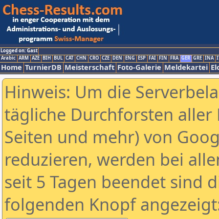
Logged on: Gast
Arabic
ARM
AZE
BIH
BUL
CAT
CHN
CRO
CZE
DEN
ENG
ESP
FAI
FIN
FRA
GER
GRE
INA
I
Home
TurnierDB
Meisterschaft
Foto-Galerie
Meldekartei
El
Hinweis: Um die Serverbel
tägliche Durchforsten aller 
Seiten und mehr) von Goog
reduzieren, werden bei alle
seit 5 Tagen beendet sind d
folgenden Knopf angezeigt