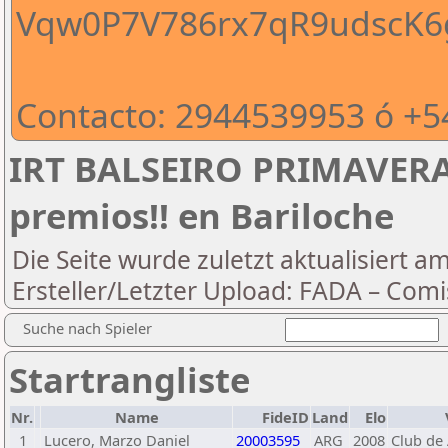
Vqw0P7V786rx7qR9udscK6g
Contacto: 2944539953 ó +
IRT BALSEIRO PRIMAVERA
premios!! en Bariloche
Die Seite wurde zuletzt aktualisiert a
Ersteller/Letzter Upload: FADA – Comi
Suche nach Spieler
Startrangliste
Nr.
Name
FideID
Land
Elo
1
Lucero, Marzo Daniel
20003595
ARG
2008
Club de