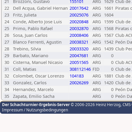
21
Brozzoni, Gustavo
155101
ARG
1629
Club de
22
Dell Acqua, Gabriel Hernan
20017642
ARG
1661
Piratas 
23
Fritz, Julieta
20025076
ARG
1604
24
Conde, Alberto Jose Luis
20020848
ARG
1599
Club de
25
Primo, Pablo Rafael
20032870
ARG
1568
Piratas 
26
Sosa, Juan Carlos
20008406
ARG
1567
Club AC
27
Blanco Ferrenti, Agustin
20038321
ARG
1542
Peón Da
28
Trebino, Silvia
20033320
ARG
1439
Club Pe
29
Barbato, Mariano
20047681
ARG
0
30
Cisterna, Manuel Nicasio
20051565
ARG
0
Club AC
31
Coll, Matias
308112146
FID
0
Club de 
32
Colombet, Oscar Lorenzo
104183
ARG
1881
Club de 
33
Gonzalez, Carlos
20026269
ARG
1420
Club de
34
Hernandez, Marcelo
ARG
0
Peón Da
35
Zapata, Emilio Sacha
ARG
0
Peón Da
Der Schachturnier-Ergebnis-Server
© 2006-2026 Heinz Herzog
, CMS
Impressum / Nutzungsbedingungen