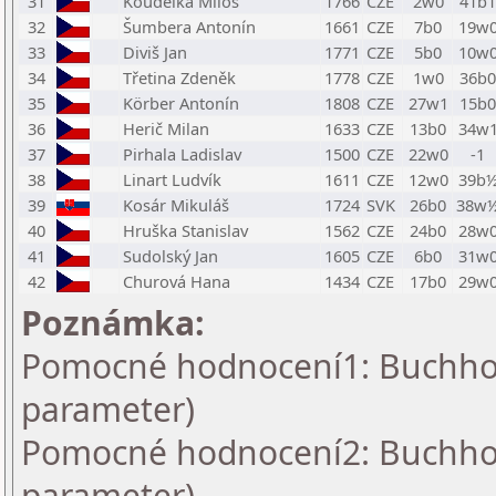
31
Koudelka Miloš
1766
CZE
2w0
41b1
32
Šumbera Antonín
1661
CZE
7b0
19w
33
Diviš Jan
1771
CZE
5b0
10w
34
Třetina Zdeněk
1778
CZE
1w0
36b0
35
Körber Antonín
1808
CZE
27w1
15b0
36
Herič Milan
1633
CZE
13b0
34w
37
Pirhala Ladislav
1500
CZE
22w0
-1
38
Linart Ludvík
1611
CZE
12w0
39b
39
Kosár Mikuláš
1724
SVK
26b0
38w
40
Hruška Stanislav
1562
CZE
24b0
28w
41
Sudolský Jan
1605
CZE
6b0
31w
42
Churová Hana
1434
CZE
17b0
29w
Poznámka:
Pomocné hodnocení1: Buchholz
parameter)
Pomocné hodnocení2: Buchholz
parameter)