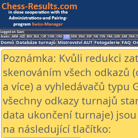
Logged on: Gast
Arabic
ARM
AZE
BIH
BUL
CAT
CHN
CRO
CZE
DEN
ENG
ESP
FAI
FIN
FRA
GER
GRE
INA
I
Domů
Databáze turnajů
Mistrovství AUT
Fotogalerie
FAQ
On
Poznámka: Kvůli redukci za
skenováním všech odkazů (
a více) a vyhledávačů typu 
všechny odkazy turnajů star
data ukončení turnaje) jsou
na následující tlačítko: