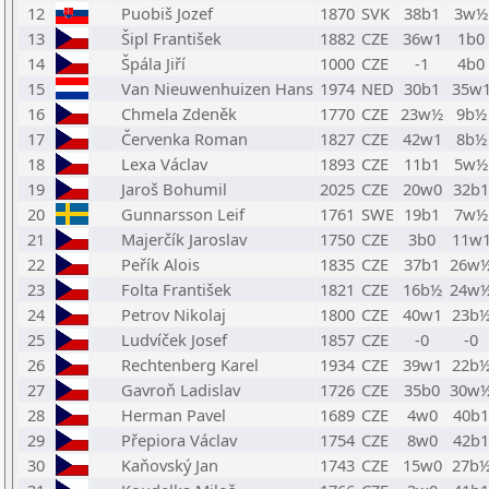
12
Puobiš Jozef
1870
SVK
38b1
3w½
13
Šipl František
1882
CZE
36w1
1b0
14
Špála Jiří
1000
CZE
-1
4b0
15
Van Nieuwenhuizen Hans
1974
NED
30b1
35w
16
Chmela Zdeněk
1770
CZE
23w½
9b½
17
Červenka Roman
1827
CZE
42w1
8b½
18
Lexa Václav
1893
CZE
11b1
5w½
19
Jaroš Bohumil
2025
CZE
20w0
32b1
20
Gunnarsson Leif
1761
SWE
19b1
7w½
21
Majerčík Jaroslav
1750
CZE
3b0
11w
22
Peřík Alois
1835
CZE
37b1
26w
23
Folta František
1821
CZE
16b½
24w
24
Petrov Nikolaj
1800
CZE
40w1
23b
25
Ludvíček Josef
1857
CZE
-0
-0
26
Rechtenberg Karel
1934
CZE
39w1
22b
27
Gavroň Ladislav
1726
CZE
35b0
30w
28
Herman Pavel
1689
CZE
4w0
40b1
29
Přepiora Václav
1754
CZE
8w0
42b1
30
Kaňovský Jan
1743
CZE
15w0
27b