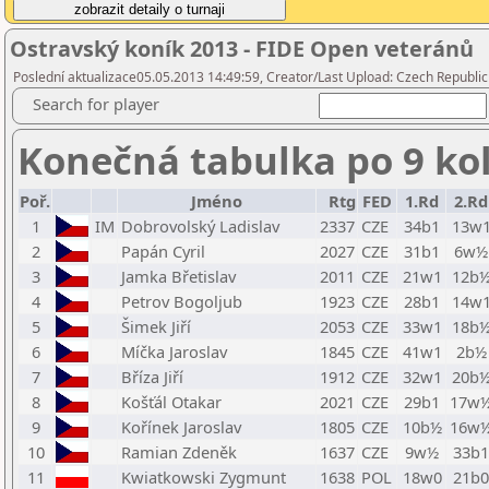
Ostravský koník 2013 - FIDE Open veteránů
Poslední aktualizace05.05.2013 14:49:59, Creator/Last Upload: Czech Republic
Search for player
Konečná tabulka po 9 ko
Poř.
Jméno
Rtg
FED
1.Rd
2.Rd
1
IM
Dobrovolský Ladislav
2337
CZE
34b1
13w
2
Papán Cyril
2027
CZE
31b1
6w½
3
Jamka Břetislav
2011
CZE
21w1
12b
4
Petrov Bogoljub
1923
CZE
28b1
14w
5
Šimek Jiří
2053
CZE
33w1
18b
6
Míčka Jaroslav
1845
CZE
41w1
2b½
7
Bříza Jiří
1912
CZE
32w1
20b
8
Košťál Otakar
2021
CZE
29b1
17w
9
Kořínek Jaroslav
1805
CZE
10b½
16w
10
Ramian Zdeněk
1637
CZE
9w½
33b1
11
Kwiatkowski Zygmunt
1638
POL
18w0
21b0