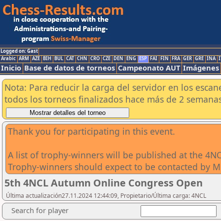
Logged on: Gast
Arabic
ARM
AZE
BIH
BUL
CAT
CHN
CRO
CZE
DEN
ENG
ESP
FAI
FIN
FRA
GER
GRE
INA
I
Inicio
Base de datos de torneos
Campeonato AUT
Imágenes
Nota: Para reducir la carga del servidor en los esc
todos los torneos finalizados hace más de 2 semanas
Thank you for participating in this event.
A list of trophy-winners will be published at the 4N
Trophy-winners should expect to be contacted by Mik
5th 4NCL Autumn Online Congress Open
Última actualización27.11.2024 12:44:09, Propietario/Última carga: 4NCL
Search for player