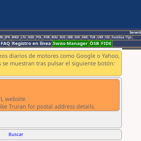
Servert
TA
JPN
MKD
LTU
NED
POL
POR
ROU
RUS
SRB
SVK
SWE
TUR
UKR
VIE
FontSize:11pt
FAQ
Registro en línea
Swiss-Manager
ÖSB
FIDE
aneos diarios de motores como Google o Yahoo,
 se muestran tras pulsar el siguiente botón:
CL website.
e Truran for postal address details.
Buscar