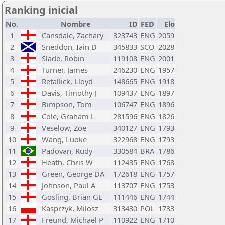
Ranking inicial
No.
Nombre
ID
FED
Elo
1
Cansdale, Zachary
323743
ENG
2059
2
Sneddon, Iain D
345833
SCO
2028
3
Slade, Robin
119108
ENG
2001
4
Turner, James
246230
ENG
1957
5
Retallick, Lloyd
148665
ENG
1918
6
Davis, Timothy J
109437
ENG
1897
7
Bimpson, Tom
106747
ENG
1896
8
Cole, Graham L
281596
ENG
1826
9
Veselow, Zoe
340127
ENG
1793
10
Wang, Luoke
322968
ENG
1793
11
Padovan, Rudy
330584
BRA
1786
12
Heath, Chris W
112435
ENG
1768
13
Green, George DA
172618
ENG
1757
14
Johnson, Paul A
113707
ENG
1753
15
Gosling, Brian GE
111446
ENG
1744
16
Kasprzyk, Milosz
313430
POL
1733
17
Freund, Michael P
110922
ENG
1710