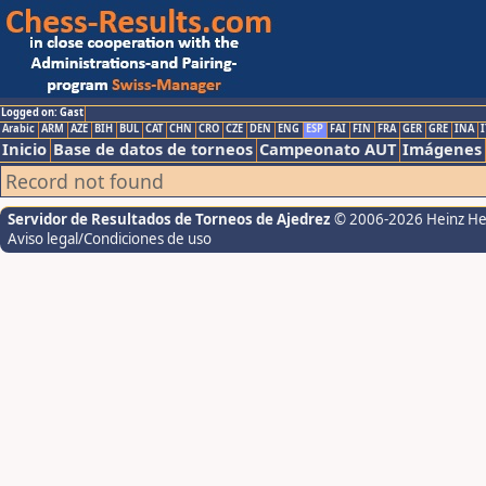
Logged on: Gast
Arabic
ARM
AZE
BIH
BUL
CAT
CHN
CRO
CZE
DEN
ENG
ESP
FAI
FIN
FRA
GER
GRE
INA
I
Inicio
Base de datos de torneos
Campeonato AUT
Imágenes
Record not found
Servidor de Resultados de Torneos de Ajedrez
© 2006-2026 Heinz H
Aviso legal/Condiciones de uso