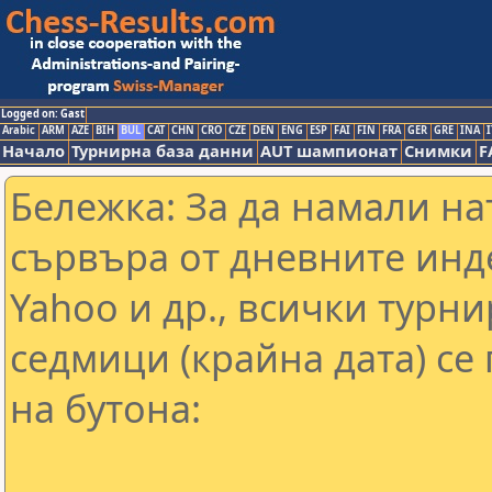
Logged on: Gast
Arabic
ARM
AZE
BIH
BUL
CAT
CHN
CRO
CZE
DEN
ENG
ESP
FAI
FIN
FRA
GER
GRE
INA
I
Начало
Турнирна база данни
AUT шампионат
Снимки
F
Бележка: За да намали н
сървъра от дневните инд
Yahoo и др., всички турни
седмици (крайна дата) се
на бутона: