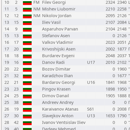
10
2
FM
Filev Georgi
2324
2340
11
5
NM
Mishev Liubomir
2210
2258
12
12
NM
Nikolov Jordan
2095
2126
13
15
Iliev Vasil
2107
2084
14
9
Asparuhov Parvan
2104
2148
15
13
Stefanov Asen
0
2126
16
17
Valkov Vladimir
2023
2051
17
20
Krivoshijski Asen
2002
1877
18
18
Burdarev Evgeni
2048
2037
19
16
Danov Radi
U17
2010
2102
20
22
Bozov Dimitar
0
1960
21
32
Karadzhov Ilian
0
1677
22
21
Bardarov Georgi
U16
1841
1968
23
23
Pingov Krasen
1898
1950
24
25
Dimov Danail
1905
1888
25
38
Andreev Andrey
0
0
26
19
Karaivanov Atanas
S61
0
2008
27
30
Slavejkov Anton
U13
1653
1790
28
42
Ivanov Ventsislav Iliev
0
0
29
40
Dedeev Mehmed
0
0