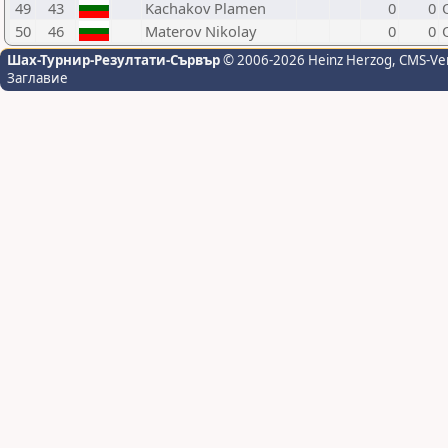
49
43
Kachakov Plamen
0
0
50
46
Materov Nikolay
0
0
Шах-Турнир-Резултати-Сървър
© 2006-2026 Heinz Herzog
, CMS-Ve
Заглавие