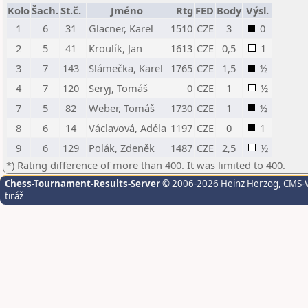
Kolo
Šach.
St.č.
Jméno
Rtg
FED
Body
Výsl.
1
6
31
Glacner, Karel
1510
CZE
3
0
2
5
41
Kroulík, Jan
1613
CZE
0,5
1
3
7
143
Slámečka, Karel
1765
CZE
1,5
½
4
7
120
Seryj, Tomáš
0
CZE
1
½
7
5
82
Weber, Tomáš
1730
CZE
1
½
8
6
14
Václavová, Adéla
1197
CZE
0
1
9
6
129
Polák, Zdeněk
1487
CZE
2,5
½
*) Rating difference of more than 400. It was limited to 400.
Chess-Tournament-Results-Server
© 2006-2026 Heinz Herzog
, CMS-
tiráž