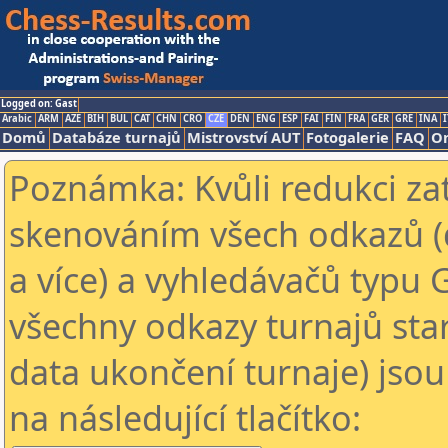
Logged on: Gast
Arabic
ARM
AZE
BIH
BUL
CAT
CHN
CRO
CZE
DEN
ENG
ESP
FAI
FIN
FRA
GER
GRE
INA
I
Domů
Databáze turnajů
Mistrovství AUT
Fotogalerie
FAQ
On
Poznámka: Kvůli redukci za
skenováním všech odkazů (
a více) a vyhledávačů typu 
všechny odkazy turnajů star
data ukončení turnaje) jsou
na následující tlačítko: