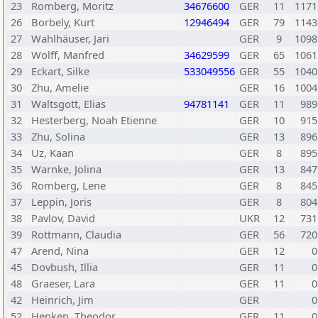
23
Romberg, Moritz
34676600
GER
11
1171
26
Borbely, Kurt
12946494
GER
79
1143
27
Wahlhäuser, Jari
GER
9
1098
28
Wolff, Manfred
34629599
GER
65
1061
29
Eckart, Silke
533049556
GER
55
1040
30
Zhu, Amelie
GER
16
1004
31
Waltsgott, Elias
94781141
GER
11
989
32
Hesterberg, Noah Etienne
GER
10
915
33
Zhu, Solina
GER
13
896
34
Uz, Kaan
GER
8
895
35
Warnke, Jolina
GER
13
847
36
Romberg, Lene
GER
8
845
37
Leppin, Joris
GER
8
804
38
Pavlov, David
UKR
12
731
39
Rottmann, Claudia
GER
56
720
47
Arend, Nina
GER
12
0
45
Dovbush, Illia
GER
11
0
48
Graeser, Lara
GER
11
0
42
Heinrich, Jim
GER
0
52
Henken, Theodor
GER
11
0