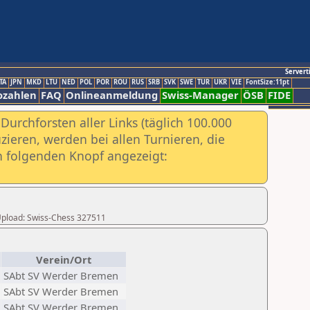
Servert
TA
JPN
MKD
LTU
NED
POL
POR
ROU
RUS
SRB
SVK
SWE
TUR
UKR
VIE
FontSize:11pt
ozahlen
FAQ
Onlineanmeldung
Swiss-Manager
ÖSB
FIDE
urchforsten aller Links (täglich 100.000
ieren, werden bei allen Turnieren, die
ch folgenden Knopf angezeigt:
r Upload: Swiss-Chess 327511
Verein/Ort
SAbt SV Werder Bremen
SAbt SV Werder Bremen
SAbt SV Werder Bremen