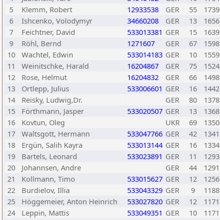
5
Klemm, Robert
12933538
GER
55
1739
6
Ishcenko, Volodymyr
34660208
GER
13
1656
7
Feichtner, David
533013381
GER
15
1639
9
Röhl, Bernd
1271607
GER
67
1598
10
Wachtel, Edwin
533014183
GER
10
1559
11
Weinitschke, Harald
16204867
GER
75
1524
12
Rose, Helmut
16204832
GER
66
1498
13
Ortlepp, Julius
533006601
GER
16
1442
14
Reisky, Ludwig,Dr.
GER
80
1378
15
Förthmann, Jasper
533020507
GER
13
1368
16
Kovtun, Oleg
UKR
69
1350
17
Waltsgott, Hermann
533047766
GER
42
1341
18
Ergün, Salih Kayra
533013144
GER
16
1334
19
Bartels, Leonard
533023891
GER
11
1293
20
Johannsen, Andre
GER
44
1291
21
Kollmann, Timo
533015627
GER
12
1256
22
Burdielov, Illia
533043329
GER
9
1188
25
Höggemeier, Anton Heinrich
533027820
GER
12
1171
24
Leppin, Mattis
533049351
GER
10
1171