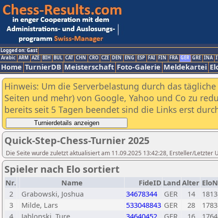
Logged on: Gast
Arabic
ARM
AZE
BIH
BUL
CAT
CHN
CRO
CZE
DEN
ENG
ESP
FAI
FIN
FRA
GER
GRE
INA
I
Home
TurnierDB
Meisterschaft
Foto-Galerie
Meldekartei
El
Hinweis: Um die Serverbelastung durch das tägliche D
Seiten und mehr) von Google, Yahoo und Co zu reduz
bereits seit 5 Tagen beendet sind die Links erst dur
Quick-Step-Chess-Turnier 2025
Die Seite wurde zuletzt aktualisiert am 11.09.2025 13:42:28, Ersteller/Letzte
Spieler nach Elo sortiert
Nr.
Name
FideID
Land
Alter
EloN
2
Grabowski, Joshua
34678344
GER
14
1813
3
Milde, Lars
533048843
GER
28
1783
4
Jablonski, Ture
34640452
GER
16
1764