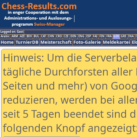
Logged on: Gast
Arabic
ARM
AZE
BIH
BUL
CAT
CHN
CRO
CZE
DEN
ENG
ESP
FAI
FIN
FRA
GER
GRE
INA
I
Home
TurnierDB
Meisterschaft
Foto-Galerie
Meldekartei
El
Hinweis: Um die Serverbel
tägliche Durchforsten aller 
Seiten und mehr) von Goog
reduzieren, werden bei alle
seit 5 Tagen beendet sind d
folgenden Knopf angezeigt