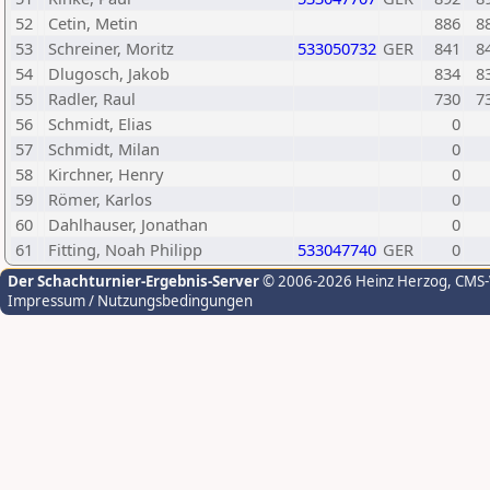
52
Cetin, Metin
886
8
53
Schreiner, Moritz
533050732
GER
841
8
54
Dlugosch, Jakob
834
8
55
Radler, Raul
730
7
56
Schmidt, Elias
0
57
Schmidt, Milan
0
58
Kirchner, Henry
0
59
Römer, Karlos
0
60
Dahlhauser, Jonathan
0
61
Fitting, Noah Philipp
533047740
GER
0
Der Schachturnier-Ergebnis-Server
© 2006-2026 Heinz Herzog
, CMS
Impressum / Nutzungsbedingungen