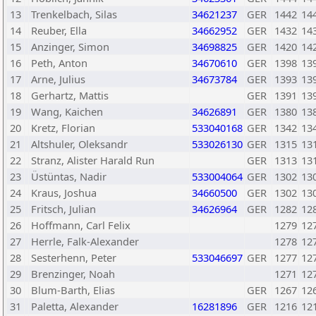
13
Trenkelbach, Silas
34621237
GER
1442
14
14
Reuber, Ella
34662952
GER
1432
14
15
Anzinger, Simon
34698825
GER
1420
14
16
Peth, Anton
34670610
GER
1398
13
17
Arne, Julius
34673784
GER
1393
13
18
Gerhartz, Mattis
GER
1391
13
19
Wang, Kaichen
34626891
GER
1380
13
20
Kretz, Florian
533040168
GER
1342
13
21
Altshuler, Oleksandr
533026130
GER
1315
13
22
Stranz, Alister Harald Run
GER
1313
13
23
Üstüntas, Nadir
533004064
GER
1302
13
24
Kraus, Joshua
34660500
GER
1302
13
25
Fritsch, Julian
34626964
GER
1282
12
26
Hoffmann, Carl Felix
1279
12
27
Herrle, Falk-Alexander
1278
12
28
Sesterhenn, Peter
533046697
GER
1277
12
29
Brenzinger, Noah
1271
12
30
Blum-Barth, Elias
GER
1267
12
31
Paletta, Alexander
16281896
GER
1216
12