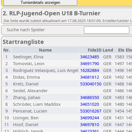
2. RLP-Jugend-Open U18 B-Turnier
Die Seite wurde zuletzt aktualisiert am 17.08.2025 18:01:09, Ersteller/Letzte
Suche nach Spieler
Startrangliste
Nr.
Name
FideID
Land
Elo
El
1
Seelinger, Elina
34623485
GER
1583
15
2
Tomovski, Leon
34691790
GER
1497
14
3
Rodriguez Velasquez, Luis Angel
16282884
GER
1496
14
4
Didas, Emma
34681612
GER
1492
14
5
Kretz, Daniel
533040150
GER
1488
14
6
Seidel, Alexander
GER
1486
14
7
Zhang, Jiahao
34686550
GER
1483
14
8
Schröder, Liam Maddox
34651020
GER
1480
14
9
Pencenat, Lucien
533016267
GER
1454
14
10
Usinger, Ben
34699244
GER
1451
14
11
Hoof, Daniel
34697810
GER
1447
14
12
Höblich, Jannik
34623361
GER
1444
14