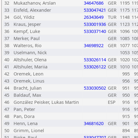
32
Mukazhanov, Arslan
34647686
GER
1195
11
33
Eisfeld, Alexander
533047421
GER
1175
11
34
Göl, Yildiz
26343649
TUR
1148
11
35
Kraus, Jesper
533001936
GER
1123
11
36
Kempf, Luke
533037140
GER
1096
10
37
Merker, Paul
GER
1085
10
38
Walteros, Rio
34698922
GER
1077
10
39
Uselmann, Nick
1053
10
40
Altshuler, Olena
533026114
GER
1020
10
41
Altshuler, Mariia
533026122
GER
1010
10
42
Oremek, Leon
995
9
43
Oremek, Linus
956
9
44
Bracht, Julian
533030502
GER
951
9
45
Baldauf, Max
GER
950
9
46
González Peisker, Lukas Martin
ESP
916
9
47
Pan, Peter
916
9
48
Pan, Dora
915
9
49
Henn, Lena
34681620
GER
901
9
50
Grimm, Lionel
894
8
51
Rinke, Paul
533047707
GER
892
8