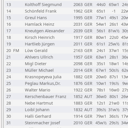
13
Kolthoff Siegmund
2063
GER
44s0
65w1
24
14
Schönfeld Frank
1962
GER
65s1
-1
22
15
Greul Hans
1995
GER
77w1
49s1
20
16
Hamlack Heinz
2031
GER
54w1
26s1
43
17
Kneutgen Alexander
2039
GER
56s1
81w½
30
18
Kirsch Heinrich
1917
GER
80w1
22s0
45
19
Hartlieb Jürgen
2011
GER
61s1
25w½
81
20
FM
Löw Gerald
2163
GER
24s1
37w1
15
21
Ahlvers Ullrich
1957
GER
63w1
28s1
36
22
Migl Dieter
2098
GER
35s1
18w1
14
23
Müller Michael
2014
GER
67w1
50s½
62
24
Krasnopeyeva Julia
1882
GER
20w0
87s1
13
25
Peglau Markus,Dr.
1876
GER
10w1
19s½
9
26
Walter Mario
1922
GER
78s1
16w0
27
27
Kerschenbauer Franz
1852
AUT
36w0
80s1
26
28
Nebe Hartmut
1883
GER
12s1
21w0
11
29
Loibl Johann
1832
AUT
39s½
31w½
37
30
Halli Gerhard
1914
GER
79w1
36s½
17
31
Steinmacher Josef
2010
GER
45w½
29s½
34