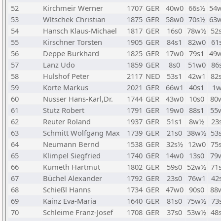
52
Kirchmeir Werner
1707
GER
40w0
66s½
54
53
Wltschek Christian
1875
GER
58w0
70s½
63
54
Hansch Klaus-Michael
1817
GER
16s0
78w½
52
55
Kirschner Torsten
1905
GER
84s1
82w0
61
56
Deppe Burkhard
1825
GER
17w0
79s1
49
57
Lanz Udo
1859
GER
8s0
51w0
86
58
Hulshof Peter
2117
NED
53s1
42w1
82
59
Korte Markus
2021
GER
66w1
40s1
1
60
Nusser Hans-Karl,Dr.
1744
GER
43w0
10s0
80
61
Stutz Robert
1791
GER
19w0
88s1
55
62
Reuter Roland
1937
GER
51s1
8w½
23
63
Schmitt Wolfgang Max
1739
GER
21s0
38w½
53
64
Neumann Bernd
1538
GER
32s½
12w0
75
65
Klimpel Siegfried
1740
GER
14w0
13s0
79
66
Kumeth Hartmut
1802
GER
59s0
52w½
71
67
Büchel Alexander
1792
GER
23s0
76w1
42
68
Schießl Hanns
1734
GER
47w0
90s0
88
69
Kainz Eva-Maria
1640
GER
81s0
75w½
73
70
Schleime Franz-Josef
1708
GER
37s0
53w½
48