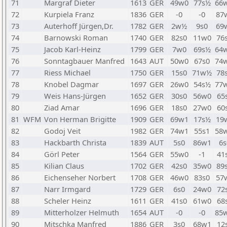
71
Margraf Dieter
1613
GER
49w0
77s½
66
72
Kurpiela Franz
1836
GER
-0
-0
87
73
Auterhoff Jürgen,Dr.
1782
GER
2w½
9s0
69
74
Barnowski Roman
1740
GER
82s0
11w0
76
75
Jacob Karl-Heinz
1799
GER
7w0
69s½
64
76
Sonntagbauer Manfred
1643
AUT
50w0
67s0
74
77
Riess Michael
1750
GER
15s0
71w½
78
78
Knobel Dagmar
1697
GER
26w0
54s½
77
79
Weis Hans-Jürgen
1652
GER
30s0
56w0
65
80
Ziad Amar
1696
GER
18s0
27w0
60
81
WFM
Von Herman Brigitte
1909
GER
69w1
17s½
19
82
Godoj Veit
1982
GER
74w1
55s1
58
83
Hackbarth Christa
1839
AUT
5s0
86w1
6s
84
Görl Peter
1564
GER
55w0
-1
41
85
Kilian Claus
1702
GER
42s0
35w0
89
86
Eichenseher Norbert
1708
GER
46w0
83s0
57
87
Narr Irmgard
1729
GER
6s0
24w0
72
88
Scheler Heinz
1611
GER
41s0
61w0
68
89
Mitterholzer Helmuth
1654
AUT
-0
-0
85
90
Mitschka Manfred
1886
GER
3s0
68w1
12