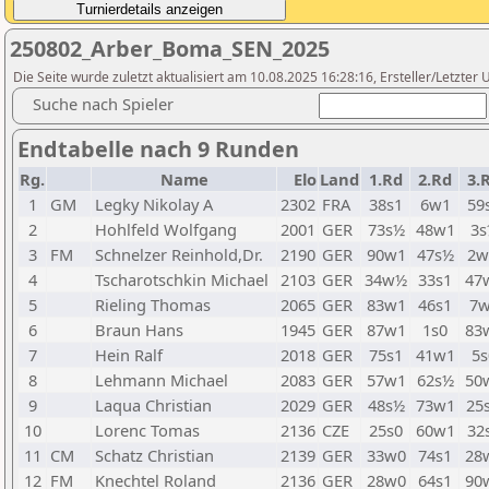
250802_Arber_Boma_SEN_2025
Die Seite wurde zuletzt aktualisiert am 10.08.2025 16:28:16, Ersteller/Letzte
Suche nach Spieler
Endtabelle nach 9 Runden
Rg.
Name
Elo
Land
1.Rd
2.Rd
3.
1
GM
Legky Nikolay A
2302
FRA
38s1
6w1
59
2
Hohlfeld Wolfgang
2001
GER
73s½
48w1
3s
3
FM
Schnelzer Reinhold,Dr.
2190
GER
90w1
47s½
2
4
Tscharotschkin Michael
2103
GER
34w½
33s1
47
5
Rieling Thomas
2065
GER
83w1
46s1
7
6
Braun Hans
1945
GER
87w1
1s0
83
7
Hein Ralf
2018
GER
75s1
41w1
5s
8
Lehmann Michael
2083
GER
57w1
62s½
50
9
Laqua Christian
2029
GER
48s½
73w1
25
10
Lorenc Tomas
2136
CZE
25s0
60w1
32
11
CM
Schatz Christian
2139
GER
33w0
74s1
28
12
FM
Knechtel Roland
2136
GER
28w0
64s1
90