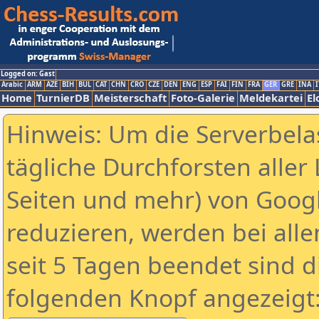
Logged on: Gast
Arabic
ARM
AZE
BIH
BUL
CAT
CHN
CRO
CZE
DEN
ENG
ESP
FAI
FIN
FRA
GER
GRE
INA
I
Home
TurnierDB
Meisterschaft
Foto-Galerie
Meldekartei
El
Hinweis: Um die Serverbela
tägliche Durchforsten aller 
Seiten und mehr) von Goog
reduzieren, werden bei alle
seit 5 Tagen beendet sind d
folgenden Knopf angezeigt