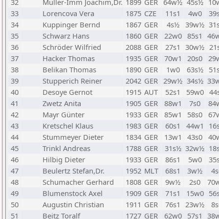
32
Müller-Imm Joachim,Dr.
1899
GER
64w½
45s½
10
33
Lorencova Vera
1875
CZE
11s1
4w0
39
34
Kuppinger Bernd
1867
GER
4s½
39w½
31
35
Schwarz Hans
1860
GER
22w0
85s1
46
36
Schröder Wilfried
2088
GER
27s1
30w½
21
37
Hacker Thomas
1935
GER
70w1
20s0
29
38
Belikan Thomas
1890
GER
1w0
63s½
51
39
Stupperich Reiner
2042
GER
29w½
34s½
33
40
Desoye Gernot
1915
AUT
52s1
59w0
44
41
Zwetz Anita
1905
GER
88w1
7s0
84
42
Mayr Günter
1933
GER
85w1
58s0
67
43
Kretschel Klaus
1983
GER
60s1
44w1
16
44
Stummeyer Dieter
1834
GER
13w1
43s0
40
45
Trinkl Andreas
1788
GER
31s½
32w½
18
46
Hilbig Dieter
1933
GER
86s1
5w0
35
47
Beulertz Stefan,Dr.
1952
MLT
68s1
3w½
4s
48
Schumacher Gerhard
1808
GER
9w½
2s0
70
49
Blumenstock Axel
1909
GER
71s1
15w0
56
50
Augustin Christian
1911
GER
76s1
23w½
8s
51
Beitz Toralf
1727
GER
62w0
57s1
38