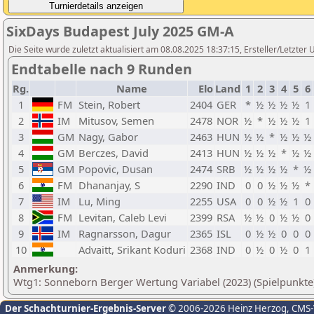
SixDays Budapest July 2025 GM-A
Die Seite wurde zuletzt aktualisiert am 08.08.2025 18:37:15, Ersteller/Letzt
Endtabelle nach 9 Runden
Rg.
Name
Elo
Land
1
2
3
4
5
6
1
FM
Stein, Robert
2404
GER
*
½
½
½
½
1
2
IM
Mitusov, Semen
2478
NOR
½
*
½
½
½
1
3
GM
Nagy, Gabor
2463
HUN
½
½
*
½
½
½
4
GM
Berczes, David
2413
HUN
½
½
½
*
½
½
5
GM
Popovic, Dusan
2474
SRB
½
½
½
½
*
½
6
FM
Dhananjay, S
2290
IND
0
0
½
½
½
*
7
IM
Lu, Ming
2255
USA
0
0
½
½
1
0
8
FM
Levitan, Caleb Levi
2399
RSA
½
½
0
½
½
0
9
IM
Ragnarsson, Dagur
2365
ISL
0
½
½
0
0
0
10
Advaitt, Srikant Koduri
2368
IND
0
½
0
½
0
1
Anmerkung:
Wtg1: Sonneborn Berger Wertung Variabel (2023) (Spielpunkte
Der Schachturnier-Ergebnis-Server
© 2006-2026 Heinz Herzog
, CMS