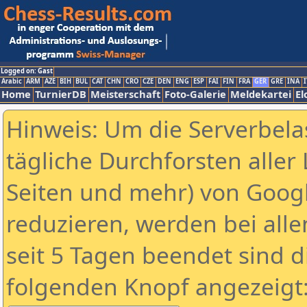
Logged on: Gast
Arabic
ARM
AZE
BIH
BUL
CAT
CHN
CRO
CZE
DEN
ENG
ESP
FAI
FIN
FRA
GER
GRE
INA
I
Home
TurnierDB
Meisterschaft
Foto-Galerie
Meldekartei
El
Hinweis: Um die Serverbela
tägliche Durchforsten aller 
Seiten und mehr) von Goog
reduzieren, werden bei alle
seit 5 Tagen beendet sind d
folgenden Knopf angezeigt