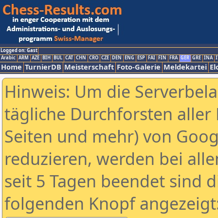
Logged on: Gast
Arabic
ARM
AZE
BIH
BUL
CAT
CHN
CRO
CZE
DEN
ENG
ESP
FAI
FIN
FRA
GER
GRE
INA
I
Home
TurnierDB
Meisterschaft
Foto-Galerie
Meldekartei
El
Hinweis: Um die Serverbel
tägliche Durchforsten aller 
Seiten und mehr) von Goog
reduzieren, werden bei alle
seit 5 Tagen beendet sind d
folgenden Knopf angezeigt