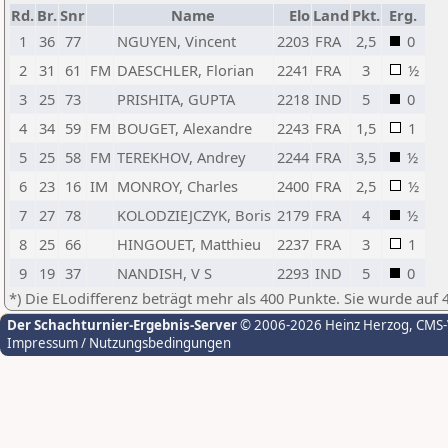
Rd.
Br.
Snr
Name
Elo
Land
Pkt.
Erg.
1
36
77
NGUYEN, Vincent
2203
FRA
2,5
0
2
31
61
FM
DAESCHLER, Florian
2241
FRA
3
½
3
25
73
PRISHITA, GUPTA
2218
IND
5
0
4
34
59
FM
BOUGET, Alexandre
2243
FRA
1,5
1
5
25
58
FM
TEREKHOV, Andrey
2244
FRA
3,5
½
6
23
16
IM
MONROY, Charles
2400
FRA
2,5
½
7
27
78
KOLODZIEJCZYK, Boris
2179
FRA
4
½
8
25
66
HINGOUET, Matthieu
2237
FRA
3
1
9
19
37
NANDISH, V S
2293
IND
5
0
*) Die ELodifferenz beträgt mehr als 400 Punkte. Sie wurde auf 
Der Schachturnier-Ergebnis-Server
© 2006-2026 Heinz Herzog
, CMS
Impressum / Nutzungsbedingungen