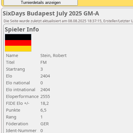
SixDays Budapest July 2025 GM-A
Die Seite wurde zuletzt aktualisiert am 08.08.2025 18:37:15, Ersteller/Letzt
Spieler Info
Name
Stein, Robert
Titel
FM
Startrang
3
Elo
2404
Elo national
0
Elo intnational
2404
Eloperformance
2555
FIDE Elo +/-
18,2
Punkte
6,5
Rang
1
Föderation
GER
Ident-Nummer
0