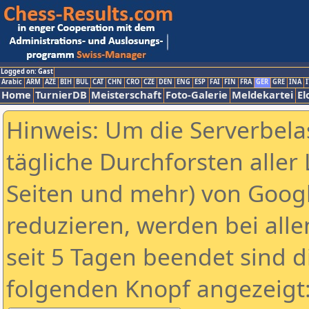
Logged on: Gast
Arabic
ARM
AZE
BIH
BUL
CAT
CHN
CRO
CZE
DEN
ENG
ESP
FAI
FIN
FRA
GER
GRE
INA
I
Home
TurnierDB
Meisterschaft
Foto-Galerie
Meldekartei
El
Hinweis: Um die Serverbela
tägliche Durchforsten aller 
Seiten und mehr) von Goog
reduzieren, werden bei alle
seit 5 Tagen beendet sind d
folgenden Knopf angezeigt