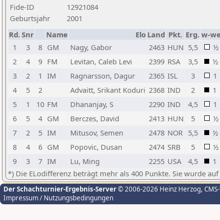
Fide-ID
12921084
Geburtsjahr
2001
Rd.
Snr
Name
Elo
Land
Pkt.
Erg.
w-w
1
3
8
GM
Nagy, Gabor
2463
HUN
5,5
½
2
4
9
FM
Levitan, Caleb Levi
2399
RSA
3,5
½
3
2
1
IM
Ragnarsson, Dagur
2365
ISL
3
1
4
5
2
Advaitt, Srikant Koduri
2368
IND
2
1
5
1
10
FM
Dhananjay, S
2290
IND
4,5
1
6
5
4
GM
Berczes, David
2413
HUN
5
½
7
2
5
IM
Mitusov, Semen
2478
NOR
5,5
½
8
4
6
GM
Popovic, Dusan
2474
SRB
5
½
9
3
7
IM
Lu, Ming
2255
USA
4,5
1
*) Die ELodifferenz beträgt mehr als 400 Punkte. Sie wurde auf
Der Schachturnier-Ergebnis-Server
© 2006-2026 Heinz Herzog
, CMS
Impressum / Nutzungsbedingungen