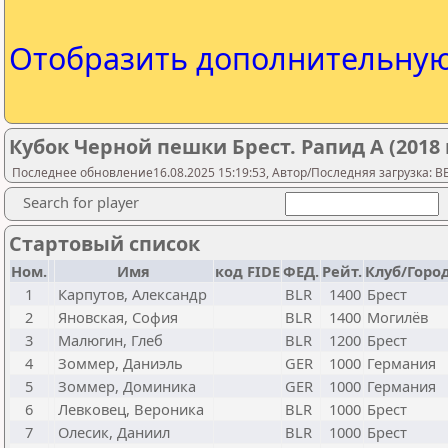
Отобразить дополнительну
Кубок Черной пешки Брест. Рапид А (2018 
Последнее обновление16.08.2025 15:19:53, Автор/Последняя загрузка: 
Search for player
Стартовый список
Ном.
Имя
код FIDE
ФЕД.
Рейт.
Клуб/Горо
1
Карпутов, Александр
BLR
1400
Брест
2
Яновская, София
BLR
1400
Могилёв
3
Малюгин, Глеб
BLR
1200
Брест
4
Зоммер, Даниэль
GER
1000
Германия
5
Зоммер, Доминика
GER
1000
Германия
6
Левковец, Вероника
BLR
1000
Брест
7
Олесик, Даниил
BLR
1000
Брест