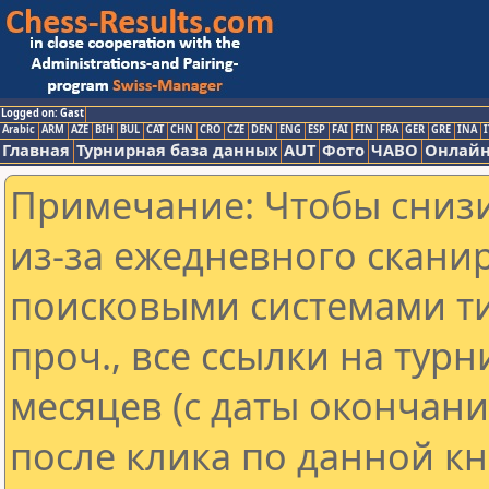
Logged on: Gast
Arabic
ARM
AZE
BIH
BUL
CAT
CHN
CRO
CZE
DEN
ENG
ESP
FAI
FIN
FRA
GER
GRE
INA
I
Главная
Турнирная база данных
AUT
Фото
ЧАВО
Онлайн
Примечание: Чтобы снизи
из-за ежедневного скани
поисковыми системами ти
проч., все ссылки на тур
месяцев (с даты окончан
после клика по данной кн