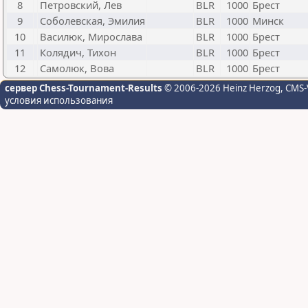
8
Петровский, Лев
BLR
1000
Брест
9
Соболевская, Эмилия
BLR
1000
Минск
10
Василюк, Мирослава
BLR
1000
Брест
11
Колядич, Тихон
BLR
1000
Брест
12
Самолюк, Вова
BLR
1000
Брест
сервер Chess-Tournament-Results
© 2006-2026 Heinz Herzog
, CMS-
условия использования