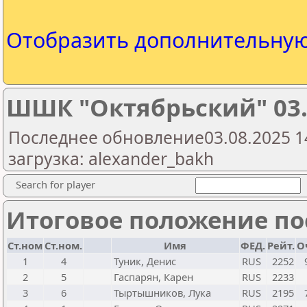
Отобразить дополнительну
ШШК "Октябрьский" 03.
Последнее обновление03.08.2025 1
загрузка: alexander_bakh
Search for player
Итоговое положение пос
Ст.ном
Ст.ном.
Имя
ФЕД.
Рейт.
О
1
4
Туник, Денис
RUS
2252
2
5
Гаспарян, Карен
RUS
2233
3
6
Тыртышников, Лука
RUS
2195