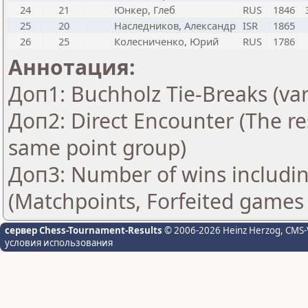
24
21
Юнкер, Глеб
RUS
1846
25
20
Наследников, Александр
ISR
1865
26
25
Колесниченко, Юрий
RUS
1786
Аннотация:
Доп1: Buchholz Tie-Breaks (var
Доп2: Direct Encounter (The res
same point group)
Доп3: Number of wins includin
(Matchpoints, Forfeited games
сервер Chess-Tournament-Results
© 2006-2026 Heinz Herzog
, CMS-
условия использования