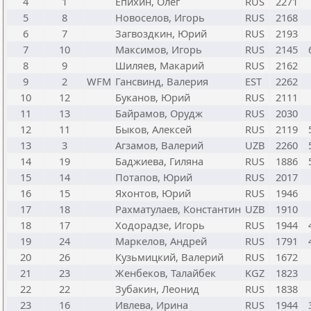
4
1
Епихин, Олег
RUS
2271
5
8
Новоселов, Игорь
RUS
2168
6
7
Загвоздкин, Юрий
RUS
2193
7
10
Максимов, Игорь
RUS
2145
8
9
Шиляев, Макарий
RUS
2162
9
2
WFM
Гансвинд, Валерия
EST
2262
10
12
Буканов, Юрий
RUS
2111
11
13
Байрамов, Орудж
RUS
2030
12
11
Быков, Алексей
RUS
2119
13
3
Агзамов, Валерий
UZB
2260
14
19
Баджиева, Гиляна
RUS
1886
15
14
Потапов, Юрий
RUS
2017
16
15
Яхонтов, Юрий
RUS
1946
17
18
Рахматулаев, Константин
UZB
1910
18
17
Ходорадзе, Игорь
RUS
1944
19
24
Маркелов, Андрей
RUS
1791
20
26
Кузьмицкий, Валерий
RUS
1672
21
23
Женбеков, Талайбек
KGZ
1823
22
22
Зубакин, Леонид
RUS
1838
23
16
Ивлева, Ирина
RUS
1944