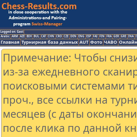
Logged on: Gast
Arabic
ARM
AZE
BIH
BUL
CAT
CHN
CRO
CZE
DEN
ENG
ESP
FAI
FIN
FRA
GER
GRE
INA
I
Главная
Турнирная база данных
AUT
Фото
ЧАВО
Онлайн
Примечание: Чтобы снизи
из-за ежедневного скани
поисковыми системами ти
проч., все ссылки на тур
месяцев (с даты окончан
после клика по данной кн