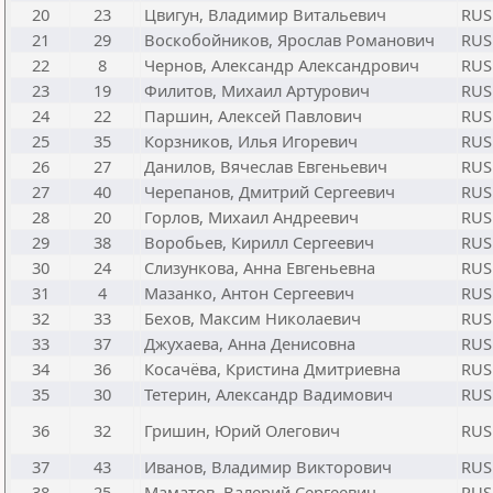
20
23
Цвигун, Владимир Витальевич
RUS
21
29
Воскобойников, Ярослав Романович
RUS
22
8
Чернов, Александр Александрович
RUS
23
19
Филитов, Михаил Артурович
RUS
24
22
Паршин, Алексей Павлович
RUS
25
35
Корзников, Илья Игоревич
RUS
26
27
Данилов, Вячеслав Евгеньевич
RUS
27
40
Черепанов, Дмитрий Сергеевич
RUS
28
20
Горлов, Михаил Андреевич
RUS
29
38
Воробьев, Кирилл Сергеевич
RUS
30
24
Слизункова, Анна Евгеньевна
RUS
31
4
Мазанко, Антон Сергеевич
RUS
32
33
Бехов, Максим Николаевич
RUS
33
37
Джухаева, Анна Денисовна
RUS
34
36
Косачёва, Кристина Дмитриевна
RUS
35
30
Тетерин, Александр Вадимович
RUS
36
32
Гришин, Юрий Олегович
RUS
37
43
Иванов, Владимир Викторович
RUS
38
25
Маматов, Валерий Сергеевич
RUS