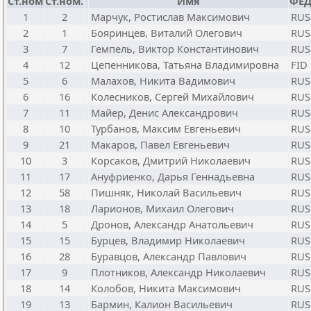
Ст.ном
Ст.ном.
Имя
ФЕД
1
2
Марчук, Ростислав Максимович
RUS
2
1
Бояринцев, Виталий Олегович
RUS
3
7
Гемпель, Виктор Константинович
RUS
4
12
Цепенникова, Татьяна Владимировна
FID
5
6
Малахов, Никита Вадимович
RUS
6
16
Колесников, Сергей Михайлович
RUS
7
11
Майер, Денис Александрович
RUS
8
10
Турбанов, Максим Евгеньевич
RUS
9
21
Макаров, Павел Евгеньевич
RUS
10
3
Корсаков, Дмитрий Николаевич
RUS
11
17
Ануфриенко, Дарья Геннадьевна
RUS
12
58
Пишняк, Николай Васильевич
RUS
13
18
Ларионов, Михаил Олегович
RUS
14
5
Дронов, Александр Анатольевич
RUS
15
15
Бурцев, Владимир Николаевич
RUS
16
28
Буравцов, Александр Павлович
RUS
17
9
Плотников, Александр Николаевич
RUS
18
14
Колобов, Никита Максимович
RUS
19
13
Бармин, Калион Васильевич
RUS