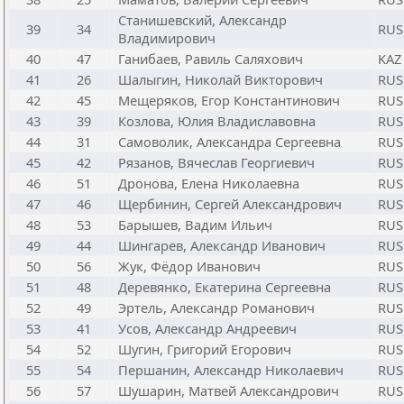
Станишевский, Александр
39
34
RUS
Владимирович
40
47
Ганибаев, Равиль Саляхович
KAZ
41
26
Шалыгин, Николай Викторович
RUS
42
45
Мещеряков, Егор Константинович
RUS
43
39
Козлова, Юлия Владиславовна
RUS
44
31
Самоволик, Александра Сергеевна
RUS
45
42
Рязанов, Вячеслав Георгиевич
RUS
46
51
Дронова, Елена Николаевна
RUS
47
46
Щербинин, Сергей Александрович
RUS
48
53
Барышев, Вадим Ильич
RUS
49
44
Шингарев, Александр Иванович
RUS
50
56
Жук, Фёдор Иванович
RUS
51
48
Деревянко, Екатерина Сергеевна
RUS
52
49
Эртель, Александр Романович
RUS
53
41
Усов, Александр Андреевич
RUS
54
52
Шугин, Григорий Егорович
RUS
55
54
Першанин, Александр Николаевич
RUS
56
57
Шушарин, Матвей Александрович
RUS