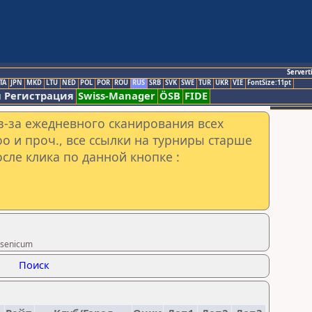
Servert
TA
JPN
MKD
LTU
NED
POL
POR
ROU
RUS
SRB
SVK
SWE
TUR
UKR
VIE
FontSize:11pt
 Регистрация
Swiss-Manager
ÖSB
FIDE
з-за ежедневного сканирования всех
o и проч., все ссылки на турниры старше
сле клика по данной кнопке :
rsenicum
Поиск