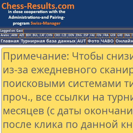
Logged on: Gast
Arabic
ARM
AZE
BIH
BUL
CAT
CHN
CRO
CZE
DEN
ENG
ESP
FAI
FIN
FRA
GER
GRE
INA
I
Главная
Турнирная база данных
AUT
Фото
ЧАВО
Онлайн
Примечание: Чтобы снизи
из-за ежедневного скани
поисковыми системами ти
проч., все ссылки на тур
месяцев (с даты окончан
после клика по данной кн