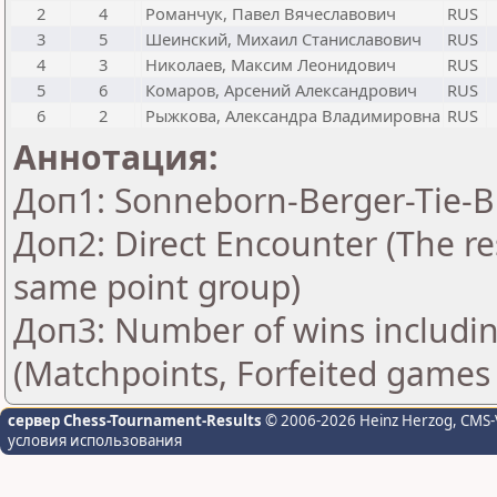
2
4
Романчук, Павел Вячеславович
RUS
3
5
Шеинский, Михаил Станиславович
RUS
4
3
Николаев, Максим Леонидович
RUS
5
6
Комаров, Арсений Александрович
RUS
6
2
Рыжкова, Александра Владимировна
RUS
Аннотация:
Доп1: Sonneborn-Berger-Tie-Br
Доп2: Direct Encounter (The res
same point group)
Доп3: Number of wins includin
(Matchpoints, Forfeited games
сервер Chess-Tournament-Results
© 2006-2026 Heinz Herzog
, CMS-
условия использования