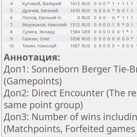
4
Кутовой, Валерий
1612
RUS
0
0
0
*
1
+
1
1
1
5
Драчев, Евгений
1670
RUS
½
0
0
0
*
½
0
1
1
6
Попов, Евгений Н.
0
RUS
0
0
0
-
½
*
1
1
1
7
Моржаков, Николай
1512
RUS
0
0
0
0
1
0
*
0
1
8
Сулига, Экхард
1584
GER
0
0
0
0
0
0
1
*
1
9
Галкин, Олег
1038
RUS
0
0
0
0
0
0
0
0
*
10
Техин, Николай
1067
RUS
0
0
0
0
0
+
0
0
0
Аннотация:
Доп1: Sonneborn Berger Tie-Br
(Gamepoints)
Доп2: Direct Encounter (The res
same point group)
Доп3: Number of wins includin
(Matchpoints, Forfeited games