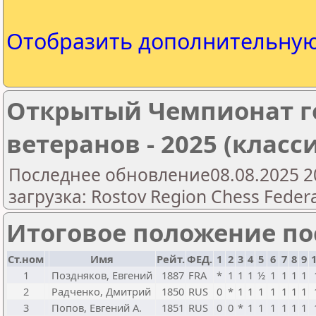
Отобразить дополнительну
Открытый Чемпионат г
ветеранов - 2025 (класс
Последнее обновление08.08.2025 2
загрузка: Rostov Region Chess Feder
Итоговое положение пос
Ст.ном
Имя
Рейт.
ФЕД.
1
2
3
4
5
6
7
8
9
1
Поздняков, Евгений
1887
FRA
*
1
1
1
½
1
1
1
1
2
Радченко, Дмитрий
1850
RUS
0
*
1
1
1
1
1
1
1
3
Попов, Евгений А.
1851
RUS
0
0
*
1
1
1
1
1
1