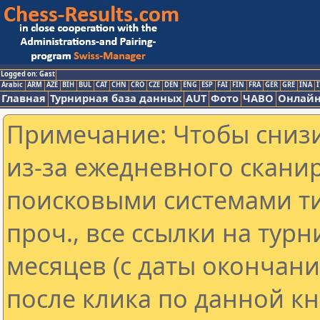
Logged on: Gast
Arabic
ARM
AZE
BIH
BUL
CAT
CHN
CRO
CZE
DEN
ENG
ESP
FAI
FIN
FRA
GER
GRE
INA
I
Главная
Турнирная база данных
AUT
Фото
ЧАВО
Онлайн
Примечание: Чтобы снизи
из-за ежедневного скани
поисковыми системами ти
проч., все ссылки на тур
месяцев (с даты окончан
после клика по данной кн