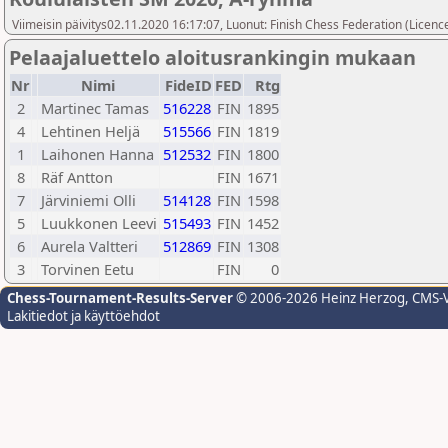
Viimeisin päivitys02.11.2020 16:17:07, Luonut: Finish Chess Federation (Licence
Pelaajaluettelo aloitusrankingin mukaan
Nr
Nimi
FideID
FED
Rtg
2
Martinec Tamas
516228
FIN
1895
4
Lehtinen Heljä
515566
FIN
1819
1
Laihonen Hanna
512532
FIN
1800
8
Räf Antton
FIN
1671
7
Järviniemi Olli
514128
FIN
1598
5
Luukkonen Leevi
515493
FIN
1452
6
Aurela Valtteri
512869
FIN
1308
3
Torvinen Eetu
FIN
0
Chess-Tournament-Results-Server
© 2006-2026 Heinz Herzog
, CMS-
Lakitiedot ja käyttöehdot