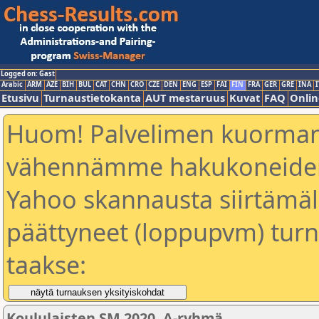
Logged on: Gast
Arabic
ARM
AZE
BIH
BUL
CAT
CHN
CRO
CZE
DEN
ENG
ESP
FAI
FIN
FRA
GER
GRE
INA
I
Etusivu
Turnaustietokanta
AUT mestaruus
Kuvat
FAQ
Onlin
Huom! Palvelimen kuorman
vähennämme hakukoneiden
Yahoo skannausta siirtämällä
päättyneet (loppupvm) turn
taakse:
Koululaisten SM 2020, A-ryhmä