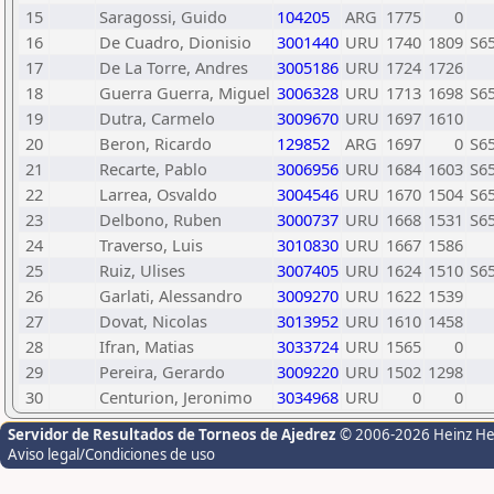
15
Saragossi, Guido
104205
ARG
1775
0
16
De Cuadro, Dionisio
3001440
URU
1740
1809
S6
17
De La Torre, Andres
3005186
URU
1724
1726
18
Guerra Guerra, Miguel
3006328
URU
1713
1698
S6
19
Dutra, Carmelo
3009670
URU
1697
1610
20
Beron, Ricardo
129852
ARG
1697
0
S6
21
Recarte, Pablo
3006956
URU
1684
1603
S6
22
Larrea, Osvaldo
3004546
URU
1670
1504
S6
23
Delbono, Ruben
3000737
URU
1668
1531
S6
24
Traverso, Luis
3010830
URU
1667
1586
25
Ruiz, Ulises
3007405
URU
1624
1510
S6
26
Garlati, Alessandro
3009270
URU
1622
1539
27
Dovat, Nicolas
3013952
URU
1610
1458
28
Ifran, Matias
3033724
URU
1565
0
29
Pereira, Gerardo
3009220
URU
1502
1298
30
Centurion, Jeronimo
3034968
URU
0
0
Servidor de Resultados de Torneos de Ajedrez
© 2006-2026 Heinz H
Aviso legal/Condiciones de uso