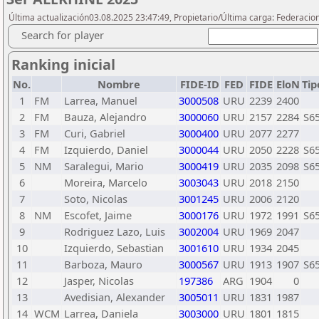
Última actualización03.08.2025 23:47:49, Propietario/Última carga: Federacio
Search for player
Ranking inicial
No.
Nombre
FIDE-ID
FED
FIDE
EloN
Tip
1
FM
Larrea, Manuel
3000508
URU
2239
2400
2
FM
Bauza, Alejandro
3000060
URU
2157
2284
S6
3
FM
Curi, Gabriel
3000400
URU
2077
2277
4
FM
Izquierdo, Daniel
3000044
URU
2050
2228
S6
5
NM
Saralegui, Mario
3000419
URU
2035
2098
S6
6
Moreira, Marcelo
3003043
URU
2018
2150
7
Soto, Nicolas
3001245
URU
2006
2120
8
NM
Escofet, Jaime
3000176
URU
1972
1991
S6
9
Rodriguez Lazo, Luis
3002004
URU
1969
2047
10
Izquierdo, Sebastian
3001610
URU
1934
2045
11
Barboza, Mauro
3000567
URU
1913
1907
S6
12
Jasper, Nicolas
197386
ARG
1904
0
13
Avedisian, Alexander
3005011
URU
1831
1987
14
WCM
Larrea, Daniela
3003000
URU
1801
1815