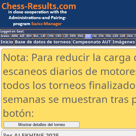
Logged on: Gast
Arabic
ARM
AZE
BIH
BUL
CAT
CHN
CRO
CZE
DEN
ENG
ESP
FAI
FIN
FRA
GER
GRE
INA
I
Inicio
Base de datos de torneos
Campeonato AUT
Imágenes
Nota: Para reducir la carga 
escaneos diarios de motor
todos los torneos finalizad
semanas se muestran tras p
botón:
3er ALEKHINE 2025