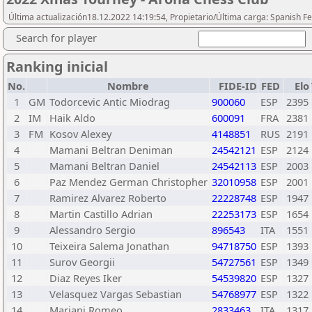
Última actualización18.12.2022 14:19:54, Propietario/Última carga: Spanish Fe
Search for player
Ranking inicial
No.
Nombre
FIDE-ID
FED
Elo
1
GM
Todorcevic Antic Miodrag
900060
ESP
2395
2
IM
Haik Aldo
600091
FRA
2381
3
FM
Kosov Alexey
4148851
RUS
2191
4
Mamani Beltran Deniman
24542121
ESP
2124
5
Mamani Beltran Daniel
24542113
ESP
2003
6
Paz Mendez German Christopher
32010958
ESP
2001
7
Ramirez Alvarez Roberto
22228748
ESP
1947
8
Martin Castillo Adrian
22253173
ESP
1654
9
Alessandro Sergio
896543
ITA
1551
10
Teixeira Salema Jonathan
94718750
ESP
1393
11
Surov Georgii
54727561
ESP
1349
12
Diaz Reyes Iker
54539820
ESP
1327
13
Velasquez Vargas Sebastian
54768977
ESP
1322
14
Mariani Romeo
2833463
ITA
1317