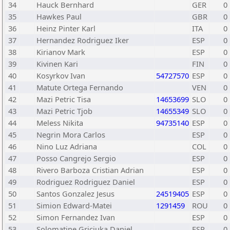
34
Hauck Bernhard
GER
0
35
Hawkes Paul
GBR
0
36
Heinz Pinter Karl
ITA
0
37
Hernandez Rodriguez Iker
ESP
0
38
Kirianov Mark
ESP
0
39
Kivinen Kari
FIN
0
40
Kosyrkov Ivan
54727570
ESP
0
41
Matute Ortega Fernando
VEN
0
42
Mazi Petric Tisa
14653699
SLO
0
43
Mazi Petric Tjob
14655349
SLO
0
44
Meless Nikita
94735140
ESP
0
45
Negrin Mora Carlos
ESP
0
46
Nino Luz Adriana
COL
0
47
Posso Cangrejo Sergio
ESP
0
48
Rivero Barboza Cristian Adrian
ESP
0
49
Rodriguez Rodriguez Daniel
ESP
0
50
Santos Gonzalez Jesus
24519405
ESP
0
51
Simion Edward-Matei
1291459
ROU
0
52
Simon Fernandez Ivan
ESP
0
53
Solomatine Gricjuka Daniel
ESP
0