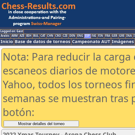
Logged on: Gast
Arabic
ARM
AZE
BIH
BUL
CAT
CHN
CRO
CZE
DEN
ENG
ESP
FAI
FIN
FRA
GER
GRE
INA
I
Inicio
Base de datos de torneos
Campeonato AUT
Imágenes
Nota: Para reducir la carga 
escaneos diarios de motor
Yahoo, todos los torneos f
semanas se muestran tras p
botón:
2022 Xmas Tourney - Arona Chess Club