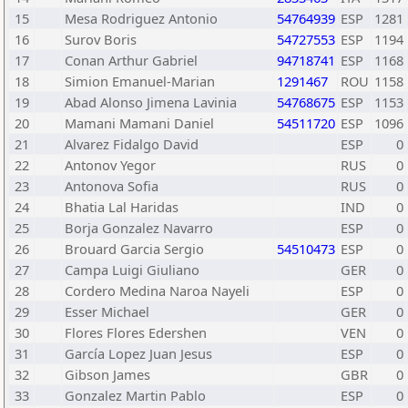
15
Mesa Rodriguez Antonio
54764939
ESP
1281
16
Surov Boris
54727553
ESP
1194
17
Conan Arthur Gabriel
94718741
ESP
1168
18
Simion Emanuel-Marian
1291467
ROU
1158
19
Abad Alonso Jimena Lavinia
54768675
ESP
1153
20
Mamani Mamani Daniel
54511720
ESP
1096
21
Alvarez Fidalgo David
ESP
0
22
Antonov Yegor
RUS
0
23
Antonova Sofia
RUS
0
24
Bhatia Lal Haridas
IND
0
25
Borja Gonzalez Navarro
ESP
0
26
Brouard Garcia Sergio
54510473
ESP
0
27
Campa Luigi Giuliano
GER
0
28
Cordero Medina Naroa Nayeli
ESP
0
29
Esser Michael
GER
0
30
Flores Flores Edershen
VEN
0
31
García Lopez Juan Jesus
ESP
0
32
Gibson James
GBR
0
33
Gonzalez Martin Pablo
ESP
0