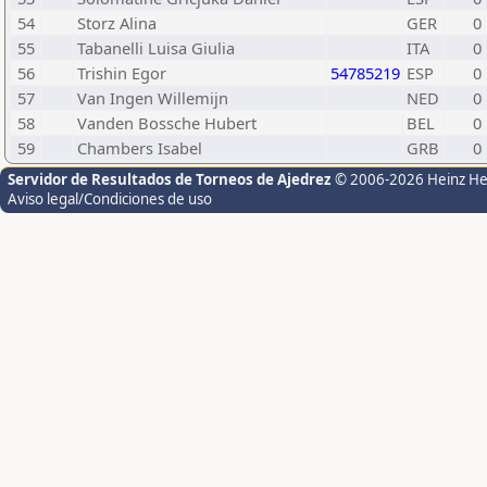
54
Storz Alina
GER
0
55
Tabanelli Luisa Giulia
ITA
0
56
Trishin Egor
54785219
ESP
0
57
Van Ingen Willemijn
NED
0
58
Vanden Bossche Hubert
BEL
0
59
Chambers Isabel
GRB
0
Servidor de Resultados de Torneos de Ajedrez
© 2006-2026 Heinz H
Aviso legal/Condiciones de uso