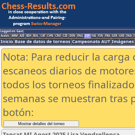
Logged on: Gast
Arabic
ARM
AZE
BIH
BUL
CAT
CHN
CRO
CZE
DEN
ENG
ESP
FAI
FIN
FRA
GER
GRE
INA
I
Inicio
Base de datos de torneos
Campeonato AUT
Imágenes
Nota: Para reducir la carga 
escaneos diarios de motor
todos los torneos finalizad
semanas se muestran tras p
botón:
Tancat MI Agost 2025 Lira Vendrellenca