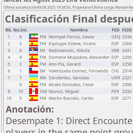
Última actualización09.08.2025 19:38:50, Propietario/Última carga: Manuel N
Clasificación Final despu
Rk.
No.Ini.
Nombre
FED
FIDE
1
8
FM
Mompel Ferruz, Xavier
GEQ
2334
2
3
FM
Esplugas Esteve, Vicenc
ESP
2264
3
6
IM
Radovanovic, Nikola
SRB
2431
4
4
FM
Domene Mulyukov, Alexander
ESP
2200
5
2
FM
Ano Pla, Gerard
ESP
2258
6
1
IM
Valenzuela Gomez, Fernando
CHI
2314
7
7
MK
Sviridenko, Yaroslav
UKR
2321
9
FM
Alcala Gonzalez, Cesar
ESP
2306
9
10
GM
Munoz, Miguel
PER
2333
10
5
FM
Martin Barcelo, Carles
ESP
2271
Anotación:
Desempate 1: Direct Encounter
players in the same point gro