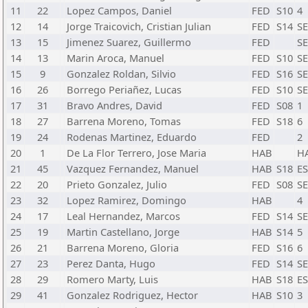
11
22
Lopez Campos, Daniel
FED
S10
4
12
14
Jorge Traicovich, Cristian Julian
FED
S14
SE
13
15
Jimenez Suarez, Guillermo
FED
SE
14
13
Marin Aroca, Manuel
FED
S10
SE
15
9
Gonzalez Roldan, Silvio
FED
S16
SE
16
26
Borrego Periañez, Lucas
FED
S10
SE
17
31
Bravo Andres, David
FED
S08
1
18
27
Barrena Moreno, Tomas
FED
S18
6
19
24
Rodenas Martinez, Eduardo
FED
2
20
1
De La Flor Terrero, Jose Maria
HAB
H
21
45
Vazquez Fernandez, Manuel
HAB
S18
E
22
20
Prieto Gonzalez, Julio
FED
S08
SE
23
32
Lopez Ramirez, Domingo
HAB
4
24
17
Leal Hernandez, Marcos
FED
S14
SE
25
19
Martin Castellano, Jorge
HAB
S14
5
26
21
Barrena Moreno, Gloria
FED
S16
6
27
23
Perez Danta, Hugo
FED
S14
SE
28
29
Romero Marty, Luis
HAB
S18
E
29
41
Gonzalez Rodriguez, Hector
HAB
S10
3