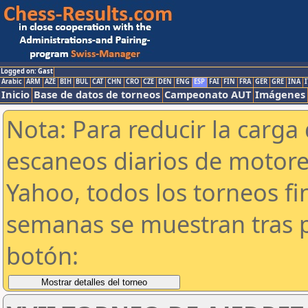
Logged on: Gast
Arabic
ARM
AZE
BIH
BUL
CAT
CHN
CRO
CZE
DEN
ENG
ESP
FAI
FIN
FRA
GER
GRE
INA
I
Inicio
Base de datos de torneos
Campeonato AUT
Imágenes
Nota: Para reducir la carga 
escaneos diarios de motor
Yahoo, todos los torneos f
semanas se muestran tras p
botón: