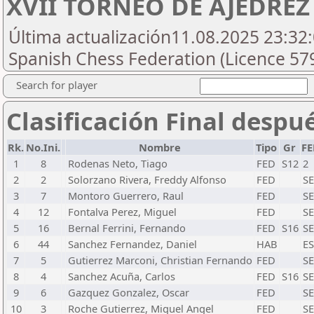
XVII TORNEO DE AJEDRE
Última actualización11.08.2025 23:32:
Spanish Chess Federation (Licence 57
Search for player
Clasificación Final despu
Rk.
No.Ini.
Nombre
Tipo
Gr
F
1
8
Rodenas Neto, Tiago
FED
S12
2
2
2
Solorzano Rivera, Freddy Alfonso
FED
SE
3
7
Montoro Guerrero, Raul
FED
SE
4
12
Fontalva Perez, Miguel
FED
SE
5
16
Bernal Ferrini, Fernando
FED
S16
SE
6
44
Sanchez Fernandez, Daniel
HAB
E
7
5
Gutierrez Marconi, Christian Fernando
FED
SE
8
4
Sanchez Acuña, Carlos
FED
S16
SE
9
6
Gazquez Gonzalez, Oscar
FED
SE
10
3
Roche Gutierrez, Miguel Angel
FED
SE