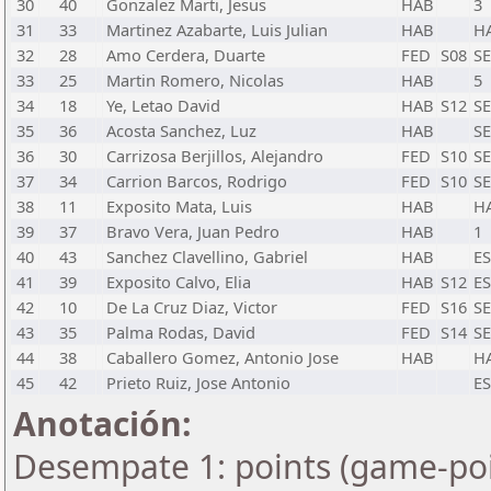
30
40
Gonzalez Marti, Jesus
HAB
3
31
33
Martinez Azabarte, Luis Julian
HAB
H
32
28
Amo Cerdera, Duarte
FED
S08
SE
33
25
Martin Romero, Nicolas
HAB
5
34
18
Ye, Letao David
HAB
S12
SE
35
36
Acosta Sanchez, Luz
HAB
SE
36
30
Carrizosa Berjillos, Alejandro
FED
S10
SE
37
34
Carrion Barcos, Rodrigo
FED
S10
SE
38
11
Exposito Mata, Luis
HAB
H
39
37
Bravo Vera, Juan Pedro
HAB
1
40
43
Sanchez Clavellino, Gabriel
HAB
E
41
39
Exposito Calvo, Elia
HAB
S12
E
42
10
De La Cruz Diaz, Victor
FED
S16
SE
43
35
Palma Rodas, David
FED
S14
SE
44
38
Caballero Gomez, Antonio Jose
HAB
H
45
42
Prieto Ruiz, Jose Antonio
E
Anotación:
Desempate 1: points (game-poi