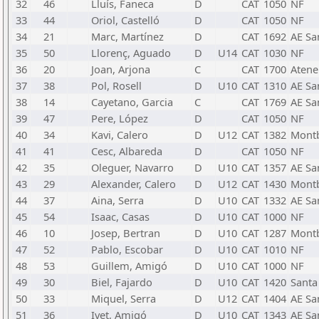
32
46
Lluís, Faneca
D
CAT
1050
NF
33
44
Oriol, Castelló
D
CAT
1050
NF
34
21
Marc, Martínez
D
CAT
1692
AE Sa
35
50
Llorenç, Aguado
D
U14
CAT
1030
NF
36
20
Joan, Arjona
C
CAT
1700
Atene
37
38
Pol, Rosell
D
U10
CAT
1310
AE Sa
38
14
Cayetano, Garcia
C
CAT
1769
AE Sa
39
47
Pere, López
D
CAT
1050
NF
40
34
Kavi, Calero
D
U12
CAT
1382
Montb
41
41
Cesc, Albareda
D
CAT
1050
NF
42
35
Oleguer, Navarro
D
U10
CAT
1357
AE Sa
43
29
Alexander, Calero
D
U12
CAT
1430
Montb
44
37
Aina, Serra
D
U10
CAT
1332
AE Sa
45
54
Isaac, Casas
D
U10
CAT
1000
NF
46
10
Josep, Bertran
D
U10
CAT
1287
Mont
47
52
Pablo, Escobar
D
U10
CAT
1010
NF
48
53
Guillem, Amigó
D
U10
CAT
1000
NF
49
30
Biel, Fajardo
D
U10
CAT
1420
Santa
50
33
Miquel, Serra
D
U12
CAT
1404
AE Sa
51
36
Ivet, Amigó
D
U10
CAT
1343
AE Sa