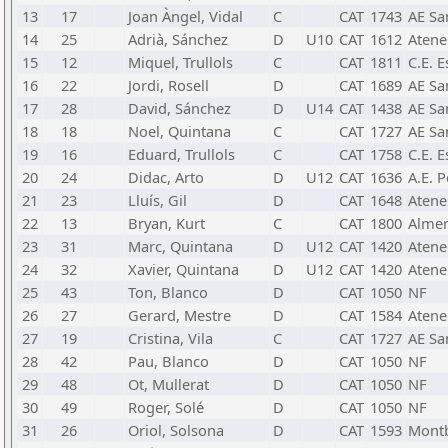
13
17
Joan Àngel, Vidal
C
CAT
1743
AE Sa
14
25
Adrià, Sánchez
D
U10
CAT
1612
Atene
15
12
Miquel, Trullols
C
CAT
1811
C.E. 
16
22
Jordi, Rosell
D
CAT
1689
AE Sa
17
28
David, Sánchez
D
U14
CAT
1438
AE Sa
18
18
Noel, Quintana
C
CAT
1727
AE Sa
19
16
Eduard, Trullols
C
CAT
1758
C.E. 
20
24
Didac, Arto
D
U12
CAT
1636
A.E. 
21
23
Lluís, Gil
D
CAT
1648
Atene
22
13
Bryan, Kurt
C
CAT
1800
Almer
23
31
Marc, Quintana
D
U12
CAT
1420
Atene
24
32
Xavier, Quintana
D
U12
CAT
1420
Atene
25
43
Ton, Blanco
D
CAT
1050
NF
26
27
Gerard, Mestre
D
CAT
1584
Atene
27
19
Cristina, Vila
C
CAT
1727
AE Sa
28
42
Pau, Blanco
D
CAT
1050
NF
29
48
Ot, Mullerat
D
CAT
1050
NF
30
49
Roger, Solé
D
CAT
1050
NF
31
26
Oriol, Solsona
D
CAT
1593
Montb