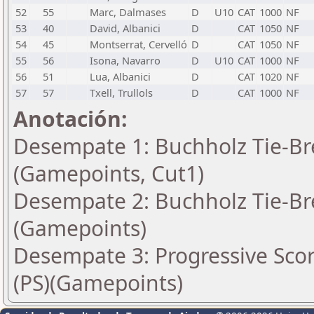
52
55
Marc, Dalmases
D
U10
CAT
1000
NF
53
40
David, Albanici
D
CAT
1050
NF
54
45
Montserrat, Cervelló
D
CAT
1050
NF
55
56
Isona, Navarro
D
U10
CAT
1000
NF
56
51
Lua, Albanici
D
CAT
1020
NF
57
57
Txell, Trullols
D
CAT
1000
NF
Anotación:
Desempate 1: Buchholz Tie-Bre
(Gamepoints, Cut1)
Desempate 2: Buchholz Tie-Bre
(Gamepoints)
Desempate 3: Progressive Scor
(PS)(Gamepoints)