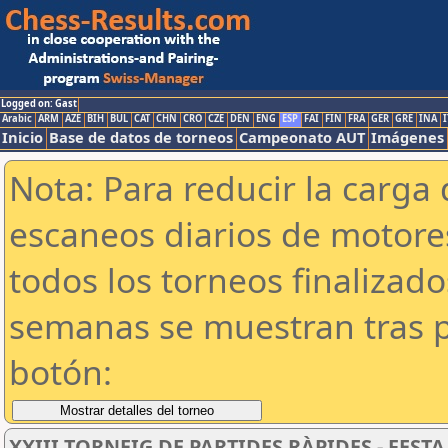
Logged on: Gast
Arabic
ARM
AZE
BIH
BUL
CAT
CHN
CRO
CZE
DEN
ENG
ESP
FAI
FIN
FRA
GER
GRE
INA
I
Inicio
Base de datos de torneos
Campeonato AUT
Imágenes
Nota: Para reducir la carga 
escaneos diarios de motor
todos los torneos finalizad
semanas se muestran tras p
botón:
XXIII TORNEIG DE PARTIDES RÀPIDES - FE