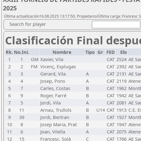
2025
Última actualización16.08.2025 13:17:50, Propietario/Última carga: Francesc 
Search for player
Clasificación Final despu
Rk.
No.Ini.
Nombre
Tipo
Gr
FED
Elo
1
1
GM
Xavier, Vila
CAT
2524
AE Sa
2
2
FM
Vicenç, Esplugas
CAT
2392
AE Sa
3
3
Gerard, Vila
A
CAT
2131
AE Sa
4
4
Josep, Pons
A
CAT
2119
Atene
5
7
Carles, Costas
B
CAT
1962
Montb
6
9
Roger, Farré
B
CAT
1942
AE Sa
7
5
Jordi, Vila
A
CAT
2081
AE Sa
8
11
Arnau, Trullols
B
U14
CAT
1913
C.E. 
9
39
Jordi, Bertran
B
CAT
1927
Mont
10
8
Josep Maria, Prat
B
CAT
1947
Atene
11
6
Joan, Vilella
A
CAT
2075
Atene
12
15
Francesc, Solà
C
CAT
1766
AE Sa