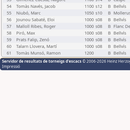
54
Tomàs Navés, Jacob
1100
s12
B
Bellvís
55
Niubó, Marc
1050
s10
B
Molleru
56
Jounou Sabaté, Eloi
1000
s08
B
Bellvís
57
Malloll Ribes, Roger
1000
s08
B
Flanc D
58
Piró, Max
1000
s08
B
Bellvís
59
Prats Falip, Zenó
1000
s08
B
Bellvís
60
Talarn Llovera, Martí
1000
s08
B
Bellvís
61
Tomàs Munsó, Ramon
1200
B
Bellvís
Servidor de resultats de torneigs d'escacs
© 2006-2026 Heinz Herzo
Impressió