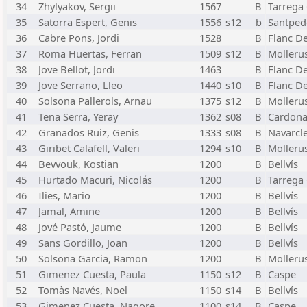
34
Zhylyakov, Sergii
1567
B
Tarrega 
35
Satorra Espert, Genis
1556
s12
b
Santped
36
Cabre Pons, Jordi
1528
B
Flanc D
37
Roma Huertas, Ferran
1509
s12
B
Molleru
38
Jove Bellot, Jordi
1463
B
Flanc D
39
Jove Serrano, Lleo
1440
s10
B
Flanc D
40
Solsona Pallerols, Arnau
1375
s12
B
Molleru
41
Tena Serra, Yeray
1362
s08
B
Cardon
42
Granados Ruiz, Genis
1333
s08
B
Navarcle
43
Giribet Calafell, Valeri
1294
s10
B
Molleru
44
Bevvouk, Kostian
1200
B
Bellvís
45
Hurtado Macuri, Nicolás
1200
B
Tarrega 
46
Ilies, Mario
1200
B
Bellvís
47
Jamal, Amine
1200
B
Bellvís
48
Jové Pastó, Jaume
1200
B
Bellvís
49
Sans Gordillo, Joan
1200
B
Bellvís
50
Solsona Garcia, Ramon
1200
B
Molleru
51
Gimenez Cuesta, Paula
1150
s12
B
Caspe
52
Tomàs Navés, Noel
1150
s14
B
Bellvís
53
Gimenez Cuesta, Nagore
1100
s14
B
Caspe