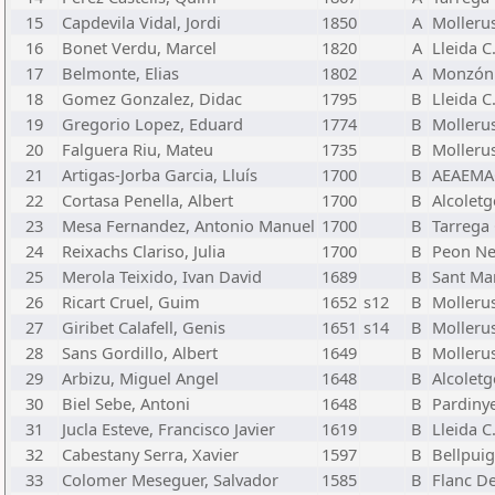
15
Capdevila Vidal, Jordi
1850
A
Molleru
16
Bonet Verdu, Marcel
1820
A
Lleida C
17
Belmonte, Elias
1802
A
Monzón
18
Gomez Gonzalez, Didac
1795
B
Lleida C
19
Gregorio Lopez, Eduard
1774
B
Molleru
20
Falguera Riu, Mateu
1735
B
Molleru
21
Artigas-Jorba Garcia, Lluís
1700
B
AEAEMA
22
Cortasa Penella, Albert
1700
B
Alcoletg
23
Mesa Fernandez, Antonio Manuel
1700
B
Tarrega 
24
Reixachs Clariso, Julia
1700
B
Peon Ne
25
Merola Teixido, Ivan David
1689
B
Sant Mar
26
Ricart Cruel, Guim
1652
s12
B
Molleru
27
Giribet Calafell, Genis
1651
s14
B
Molleru
28
Sans Gordillo, Albert
1649
B
Molleru
29
Arbizu, Miguel Angel
1648
B
Alcoletg
30
Biel Sebe, Antoni
1648
B
Pardinye
31
Jucla Esteve, Francisco Javier
1619
B
Lleida C
32
Cabestany Serra, Xavier
1597
B
Bellpuig
33
Colomer Meseguer, Salvador
1585
B
Flanc D