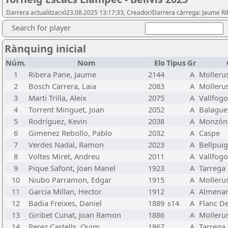
Darrera actualització23.08.2025 13:17:33, Creador/Darrera càrrega: Jaume R
Search for player
Rànquing inicial
Núm.
Nom
Elo
Tipus
Gr
1
Ribera Pane, Jaume
2144
A
Molleru
2
Bosch Carrera, Laia
2083
A
Molleru
3
Marti Trilla, Aleix
2075
A
Vallfogo
4
Torrent Minguet, Joan
2052
A
Balaguer
5
Rodríguez, Kevin
2038
A
Monzón
6
Gimenez Rebollo, Pablo
2032
A
Caspe
7
Verdes Nadal, Ramon
2023
A
Bellpuig
8
Voltes Miret, Andreu
2011
A
Vallfogo
9
Pique Safont, Joan Manel
1923
A
Tarrega 
10
Niubo Parramon, Edgar
1915
A
Molleru
11
Garcia Millan, Hector
1912
A
Almenar
12
Badia Freixes, Daniel
1889
s14
A
Flanc D
13
Giribet Cunat, Joan Ramon
1886
A
Molleru
14
Perez Castells, Quim
1867
A
Tarrega 