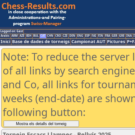
Logged on: Gast
Arabic
ARM
AZE
BIH
BUL
CAT
CHN
CRO
CZE
DEN
ENG
ESP
FAI
FIN
FRA
GER
GRE
INA
I
Inici
Base de dades de torneigs
Campionat AUT
Pictures
P+F
Note: To reduce the server 
of all links by search engin
and Co, all links for tourn
weeks (end-date) are shown 
following button:
Torneig Escacs Llampec - Bellvís 2025