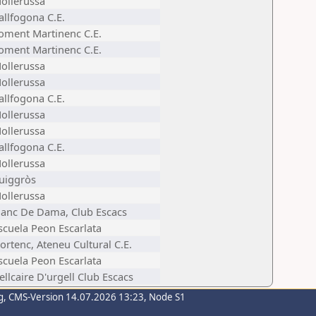
ollerussa
allfogona C.E.
oment Martinenc C.E.
oment Martinenc C.E.
ollerussa
ollerussa
allfogona C.E.
ollerussa
ollerussa
allfogona C.E.
ollerussa
uiggròs
ollerussa
lanc De Dama, Club Escacs
scuela Peon Escarlata
ortenc, Ateneu Cultural C.E.
scuela Peon Escarlata
ellcaire D'urgell Club Escacs
g
, CMS-Version 14.07.2026 13:23, Node S1