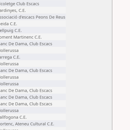
lcoletge Club Escacs
ardinyes, C.E.
ssociació d'escacs Peons De Reus
leida C.E.
ellpuig C.E.
oment Martinenc C.E.
lanc De Dama, Club Escacs
ollerussa
arrega C.E.
ollerussa
lanc De Dama, Club Escacs
ollerussa
ollerussa
lanc De Dama, Club Escacs
lanc De Dama, Club Escacs
lanc De Dama, Club Escacs
ollerussa
allfogona C.E.
ortenc, Ateneu Cultural C.E.