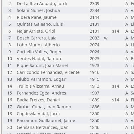
2
De La Riva Aguado, Jordi
2309
A
F
3
Solani Nunez, Joshua
2234
A
V
4
Ribera Pane, Jaume
2144
A
M
5
Quintas Galeano, Lluis
2131
A
L
6
Najar Arrieta, Oriol
2101
s14
A
E
7
Bosch Carrera, Laia
2083
w
A
M
8
Lobo Munoz, Alberto
2074
A
L
9
Cortiella Valles, Roger
2024
A
V
10
Verdes Nadal, Ramon
2023
A
B
11
Pique Safont, Joan Manel
1923
A
T
12
Carricondo Fernandez, Vicente
1916
A
S
13
Niubo Parramon, Edgar
1915
A
M
14
Trullols Vizcarra, Arnau
1913
s14
A
E
15
Fernandez Egea, Andres
1907
A
S
16
Badia Freixes, Daniel
1889
s14
A
F
17
Giribet Cunat, Joan Ramon
1886
A
M
18
Capdevila Vidal, Jordi
1850
A
M
19
Parramon Guillaumet, Jaime
1850
A
V
20
Gensana Berzunces, Joan
1846
A
L