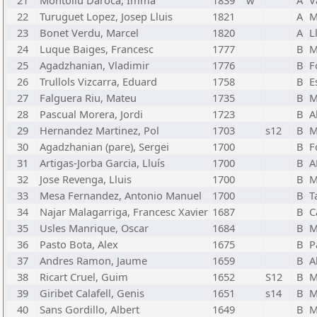
21
Montoliu Daroca, Imma
1839
w
A
V
22
Turuguet Lopez, Josep Lluis
1821
A
M
23
Bonet Verdu, Marcel
1820
A
L
24
Luque Baiges, Francesc
1777
B
M
25
Agadzhanian, Vladimir
1776
B
F
26
Trullols Vizcarra, Eduard
1758
B
E
27
Falguera Riu, Mateu
1735
B
M
28
Pascual Morera, Jordi
1723
B
A
29
Hernandez Martinez, Pol
1703
s12
B
M
30
Agadzhanian (pare), Sergei
1700
B
F
31
Artigas-Jorba Garcia, Lluís
1700
B
A
32
Jose Revenga, Lluis
1700
B
M
33
Mesa Fernandez, Antonio Manuel
1700
B
T
34
Najar Malagarriga, Francesc Xavier
1687
B
C
35
Usles Manrique, Oscar
1684
B
M
36
Pasto Bota, Alex
1675
B
P
37
Andres Ramon, Jaume
1659
B
A
38
Ricart Cruel, Guim
1652
S12
B
M
39
Giribet Calafell, Genis
1651
s14
B
M
40
Sans Gordillo, Albert
1649
B
M