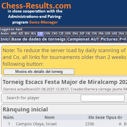
Logged on: Gast
Arabic
ARM
AZE
BIH
BUL
CAT
CHN
CRO
CZE
DEN
ENG
ESP
FAI
FIN
FRA
GER
GRE
INA
I
Inici
Base de dades de torneigs
Campionat AUT
Pictures
P+F
Note: To reduce the server load by daily scanning of 
and Co, all links for tournaments older than 2 weeks 
following button:
Torneig Escacs Festa Major de Miralcamp 20
Darrera actualització31.08.2025 12:38:57, Creador/Darrera càrrega: Jaume R
Search for player
Rànquing inicial
Núm.
Nom
Elo
Sexe
Tipus
Gr
1
Campos Olaya, Israel
2336
A
B