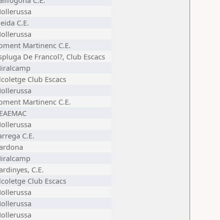
allfogona C.E.
ollerussa
leida C.E.
ollerussa
oment Martinenc C.E.
spluga De Francol?, Club Escacs
iralcamp
lcoletge Club Escacs
ollerussa
oment Martinenc C.E.
EAEMAC
ollerussa
arrega C.E.
ardona
iralcamp
ardinyes, C.E.
lcoletge Club Escacs
ollerussa
ollerussa
ollerussa