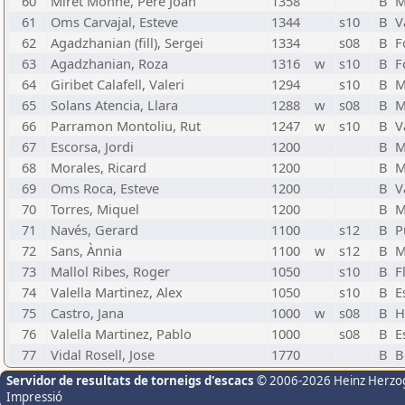
60
Miret Monne, Pere Joan
1358
B
M
61
Oms Carvajal, Esteve
1344
s10
B
V
62
Agadzhanian (fill), Sergei
1334
s08
B
F
63
Agadzhanian, Roza
1316
w
s10
B
F
64
Giribet Calafell, Valeri
1294
s10
B
M
65
Solans Atencia, Llara
1288
w
s08
B
M
66
Parramon Montoliu, Rut
1247
w
s10
B
V
67
Escorsa, Jordi
1200
B
M
68
Morales, Ricard
1200
B
M
69
Oms Roca, Esteve
1200
B
V
70
Torres, Miquel
1200
B
M
71
Navés, Gerard
1100
s12
B
P
72
Sans, Ànnia
1100
w
s12
B
M
73
Mallol Ribes, Roger
1050
s10
B
F
74
Valella Martinez, Alex
1050
s10
B
E
75
Castro, Jana
1000
w
s08
B
H
76
Valella Martinez, Pablo
1000
s08
B
E
77
Vidal Rosell, Jose
1770
B
B
Servidor de resultats de torneigs d'escacs
© 2006-2026 Heinz Herzo
Impressió