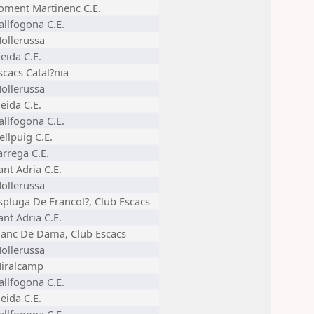
oment Martinenc C.E.
allfogona C.E.
ollerussa
leida C.E.
scacs Catal?nia
ollerussa
leida C.E.
allfogona C.E.
ellpuig C.E.
arrega C.E.
ant Adria C.E.
ollerussa
spluga De Francol?, Club Escacs
ant Adria C.E.
lanc De Dama, Club Escacs
ollerussa
iralcamp
allfogona C.E.
leida C.E.