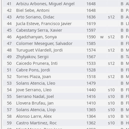
41
Arbizu Arbones, Miguel Angel
1648
B
A
42
Biel Sebe, Antoni
1648
B
P
43
Arto Soriano, Didac
1636
s12
B
A
44
Jucla Esteve, Francisco Javier
1619
B
L
45
Cabestany Serra, Xavier
1597
B
B
46
Agadzhanyan, Sonya
1590
w
s12
B
F
47
Colomer Meseguer, Salvador
1585
B
F
48
Turuguet Vilardell, Jordi
1574
s12
B
M
49
Zhylyakov, Sergii
1567
B
T
50
Caicedo Prunera, Inti
1533
s12
B
M
51
Cabre Pons, Jordi
1528
B
F
52
Torres Plaza, Joan
1518
s12
B
M
53
Solans Atencia, Lleo
1479
B
M
54
Jove Serrano, Lleo
1440
s10
B
F
55
Serrano Nadal, Joel
1416
s10
B
F
56
Llovera Brufau, Jan
1410
s10
B
F
57
Solans Atencia, Llop
1365
s10
B
M
58
Alonso Larre, Alex
1364
s10
B
V
59
Castro Martinez, Roc
1362
s10
B
H