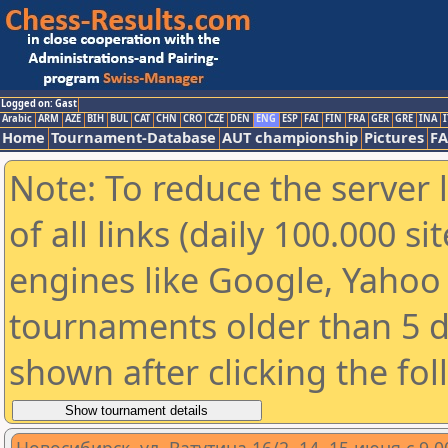
Logged on: Gast
Arabic
ARM
AZE
BIH
BUL
CAT
CHN
CRO
CZE
DEN
ENG
ESP
FAI
FIN
FRA
GER
GRE
INA
I
Home
Tournament-Database
AUT championship
Pictures
F
Note: To reduce the server 
of all links (daily 100.000 s
engines like Google, Yahoo a
tournaments older than 5 d
shown after clicking the fo