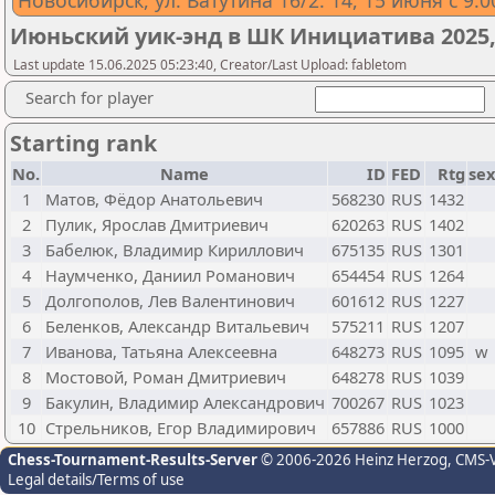
Новосибирск, ул. Ватутина 16/2. 14, 15 июня с 9.0
Июньский уик-энд в ШК Инициатива 2025,
Last update 15.06.2025 05:23:40, Creator/Last Upload: fabletom
Search for player
Starting rank
No.
Name
ID
FED
Rtg
sex
1
Матов, Фёдор Анатольевич
568230
RUS
1432
2
Пулик, Ярослав Дмитриевич
620263
RUS
1402
3
Бабелюк, Владимир Кириллович
675135
RUS
1301
4
Наумченко, Даниил Романович
654454
RUS
1264
5
Долгополов, Лев Валентинович
601612
RUS
1227
6
Беленков, Александр Витальевич
575211
RUS
1207
7
Иванова, Татьяна Алексеевна
648273
RUS
1095
w
8
Мостовой, Роман Дмитриевич
648278
RUS
1039
9
Бакулин, Владимир Александрович
700267
RUS
1023
10
Стрельников, Егор Владимирович
657886
RUS
1000
Chess-Tournament-Results-Server
© 2006-2026 Heinz Herzog
, CMS-
Legal details/Terms of use