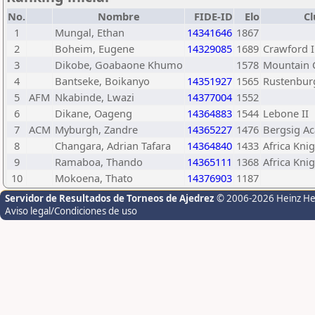
No.
Nombre
FIDE-ID
Elo
Cl
1
Mungal, Ethan
14341646
1867
2
Boheim, Eugene
14329085
1689
Crawford I
3
Dikobe, Goabaone Khumo
1578
Mountain 
4
Bantseke, Boikanyo
14351927
1565
Rustenbur
5
AFM
Nkabinde, Lwazi
14377004
1552
6
Dikane, Oageng
14364883
1544
Lebone II
7
ACM
Myburgh, Zandre
14365227
1476
Bergsig A
8
Changara, Adrian Tafara
14364840
1433
Africa Kni
9
Ramaboa, Thando
14365111
1368
Africa Kni
10
Mokoena, Thato
14376903
1187
Servidor de Resultados de Torneos de Ajedrez
© 2006-2026 Heinz H
Aviso legal/Condiciones de uso