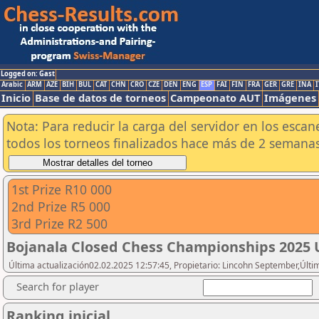
Logged on: Gast
Arabic
ARM
AZE
BIH
BUL
CAT
CHN
CRO
CZE
DEN
ENG
ESP
FAI
FIN
FRA
GER
GRE
INA
I
Inicio
Base de datos de torneos
Campeonato AUT
Imágenes
Nota: Para reducir la carga del servidor en los esc
todos los torneos finalizados hace más de 2 semanas
1st Prize R10 000
2nd Prize R5 000
3rd Prize R2 500
Bojanala Closed Chess Championships 2025 
Última actualización02.02.2025 12:57:45, Propietario: Lincohn September,Últi
Search for player
Ranking inicial