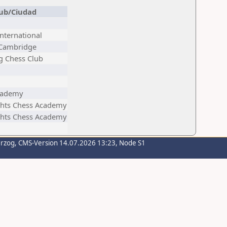
ub/Ciudad
nternational
Cambridge
g Chess Club
cademy
ghts Chess Academy
ghts Chess Academy
erzog
, CMS-Version 14.07.2026 13:23, Node S1