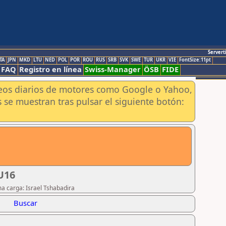
Servert
TA
JPN
MKD
LTU
NED
POL
POR
ROU
RUS
SRB
SVK
SWE
TUR
UKR
VIE
FontSize:11pt
FAQ
Registro en línea
Swiss-Manager
ÖSB
FIDE
aneos diarios de motores como Google o Yahoo,
 se muestran tras pulsar el siguiente botón:
U16
ma carga: Israel Tshabadira
Buscar