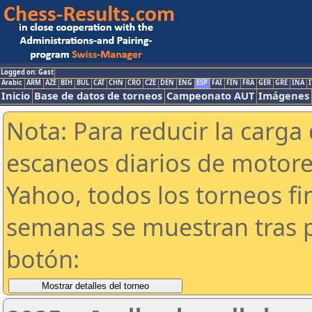
Logged on: Gast
Arabic
ARM
AZE
BIH
BUL
CAT
CHN
CRO
CZE
DEN
ENG
ESP
FAI
FIN
FRA
GER
GRE
INA
I
Inicio
Base de datos de torneos
Campeonato AUT
Imágenes
Nota: Para reducir la carga 
escaneos diarios de motor
Yahoo, todos los torneos f
semanas se muestran tras p
botón: