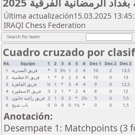
غداد الرمضانية الفرقية 2025
Última actualización15.03.2025 13:45:
IRAQI Chess Federation
Search for team
Cuadro cruzado por clasif
Rk.
Equipo
1
2
3
4
5
6
Des 1
Des 2
Des 3
1
فريق الصدرية
*
3
3½
1
2
4
10
2
13,5
2
فريق الاعظمية
1
*
3
2
3
4
10
0
13
3
فريق القاهرة
½
1
*
3
4
4
9
0
12,5
4
فريق الاسطورة
3
2
1
*
2
4
8
0
12
5
فريق راغبة خاتون
2
1
0
2
*
2½
5
0
7,5
6
باب شيخ
0
0
0
0
1½
*
0
0
1,5
Anotación:
Desempate 1: Matchpoints (3 fo