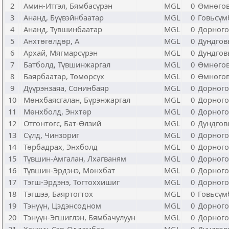
2
Амин-Итгэл, Бямбасүрэн
MGL
0
Өмнөго
3
Ананд, Бүүвэйнбаатар
MGL
0
Говьсүм
4
Ананд, Түвшинбаатар
MGL
0
Дорного
5
Анхтөгөлдөр, А
MGL
0
Дундгов
6
Архай, Мягмарсүрэн
MGL
0
Дундгов
7
Батболд, Түвшинжаргал
MGL
0
Өмнөго
8
Баярбаатар, Төмөрсүх
MGL
0
Өмнөго
9
Дүүрэнзаяа, Сонинбаяр
MGL
0
Дорного
10
Мөнхбаясгалан, Бүрэнжаргал
MGL
0
Дорного
11
Мөнхболд, Энхтөр
MGL
0
Дорного
12
Отгонтөгс, Бат-Өлзий
MGL
0
Дундгов
13
Сүлд, Чинзориг
MGL
0
Дорного
14
Төрбадрах, Энхболд
MGL
0
Дорного
15
Түвшин-Амгалан, Лхагваням
MGL
0
Дорного
16
Түвшин-Эрдэнэ, Мөнхбат
MGL
0
Дорного
17
Тэгш-Эрдэнэ, Тогтоххишиг
MGL
0
Дорного
18
Тэгшээ, Баяртогтох
MGL
0
Говьсүм
19
Тэнүүн, Цэдэнсодном
MGL
0
Дорного
20
Тэнүүн-Эгшиглэн, Бямбачулуун
MGL
0
Дорного