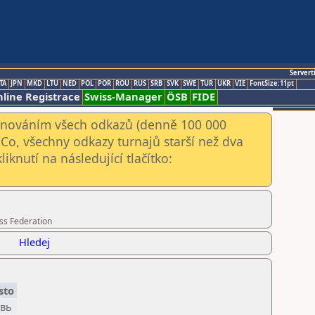
Servert
TA
JPN
MKD
LTU
NED
POL
POR
ROU
RUS
SRB
SVK
SWE
TUR
UKR
VIE
FontSize:11pt
line Registrace
Swiss-Manager
ÖSB
FIDE
kenováním všech odkazů (denně 100 000
Co, všechny odkazy turnajů starší než dva
iknutí na následující tlačítko:
ss Federation
Hledej
sto
вь