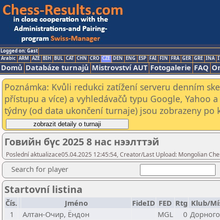
Logged on: Gast
Arabic
ARM
AZE
BIH
BUL
CAT
CHN
CRO
CZE
DEN
ENG
ESP
FAI
FIN
FRA
GER
GRE
INA
I
Domů
Databáze turnajů
Mistrovství AUT
Fotogalerie
FAQ
On
Poznámka: Kvůli redukci zatížení serveru denním s
přístupu a více) a vyhledávačů typu Google, Yahoo a 
týdny (od data ukončení turnaje) jsou zobrazeny po kl
Говийн бүс 2025 8 нас нээлттэй
Poslední aktualizace05.04.2025 12:45:54, Creator/Last Upload: Mongolian Che
Search for player
Startovní listina
Čís.
Jméno
FideID
FED
Rtg
Klub/Mí
1
Алтан-Очир, Ёндон
MGL
0
Дорного