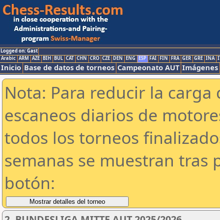
Logged on: Gast
Arabic
ARM
AZE
BIH
BUL
CAT
CHN
CRO
CZE
DEN
ENG
ESP
FAI
FIN
FRA
GER
GRE
INA
I
Inicio
Base de datos de torneos
Campeonato AUT
Imágenes
Nota: Para reducir la carga 
escaneos diarios de motor
todos los torneos finalizad
semanas se muestran tras p
botón:
2. BUNDESLIGA MITTE AUT 2025/2026