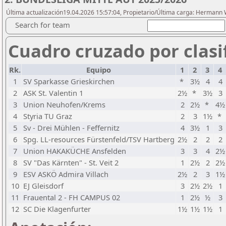
Última actualización19.04.2026 15:57:04, Propietario/Última carga: Hermann W
Search for team
Cuadro cruzado por clasif
Rk.
Equipo
1
2
3
4
1
SV Sparkasse Grieskirchen
*
3½
4
4
2
ASK St. Valentin 1
2½
*
3½
3
3
Union Neuhofen/Krems
2
2½
*
4½
4
Styria TU Graz
2
3
1½
*
5
Sv - Drei Mühlen - Feffernitz
4
3½
1
3
6
Spg. LL-resources Fürstenfeld/TSV Hartberg
2½
2
2
2
7
Union HAKAKÜCHE Ansfelden
3
3
4
2½
8
SV "Das Kärnten" - St. Veit 2
1
2½
2
2½
9
ESV ASKÖ Admira Villach
2½
2
3
1½
10
EJ Gleisdorf
3
2½
2½
1
11
Frauental 2 - FH CAMPUS 02
1
2½
½
3
12
SC Die Klagenfurter
1½
1½
1½
1