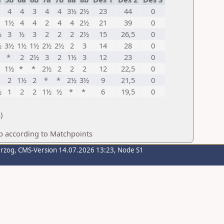
4
4
3
4
4
3½
2½
23
44
0
1½
4
4
2
4
4
2½
21
39
0
½
3
½
3
2
2
2
2½
15
26,5
0
½
3½
1½
1½
2½
2½
2
3
14
28
0
*
2
2½
3
2
1½
3
12
23
0
1½
*
*
2½
2
2
2
12
22,5
0
2
1½
2
*
*
2½
3½
9
21,5
0
½
1
2
2
1½
½
*
*
6
19,5
0
)
p according to Matchpoints
erzog
, CMS-Version 14.07.2026 13:23, Node S1