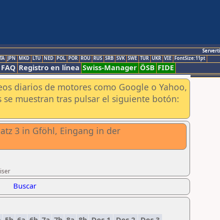
Servert
TA
JPN
MKD
LTU
NED
POL
POR
ROU
RUS
SRB
SVK
SWE
TUR
UKR
VIE
FontSize:11pt
FAQ
Registro en línea
Swiss-Manager
ÖSB
FIDE
aneos diarios de motores como Google o Yahoo,
 se muestran tras pulsar el siguiente botón:
z 3 in Gföhl, Eingang in der
iser
Buscar
a
5b
6a
6b
7a
7b
8a
8b
Des 1
Des 2
Des 3