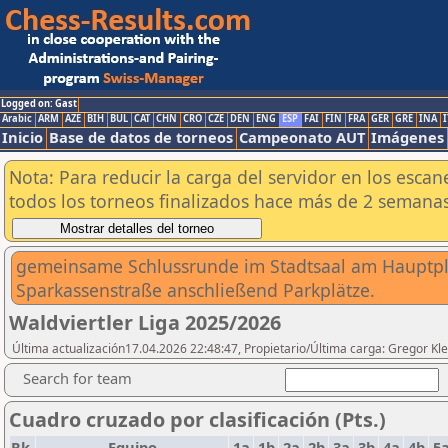
Logged on: Gast
Arabic
ARM
AZE
BIH
BUL
CAT
CHN
CRO
CZE
DEN
ENG
ESP
FAI
FIN
FRA
GER
GRE
INA
I
Inicio
Base de datos de torneos
Campeonato AUT
Imágenes
Nota: Para reducir la carga del servidor en los esc
todos los torneos finalizados hace más de 2 semanas
gemeinsame Schlussrunde im Stadtsaal am Hauptplat
Sparkassenstraße anschließend Parkplätze.
Waldviertler Liga 2025/2026
Última actualización17.04.2026 22:48:47, Propietario/Última carga: Gregor Kle
Search for team
Cuadro cruzado por clasificación (Pts.)
Rk.
Equipo
1a
1b
2a
2b
3a
3b
4a
4b
5