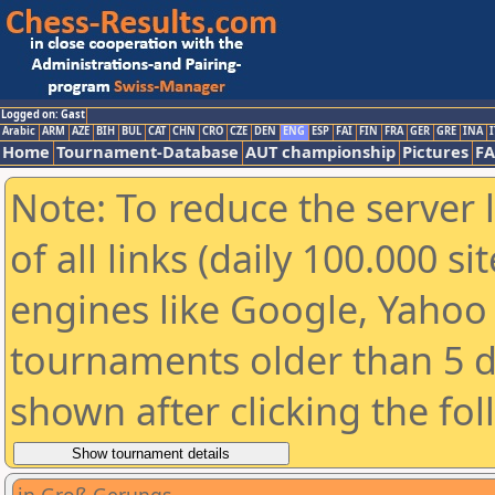
Logged on: Gast
Arabic
ARM
AZE
BIH
BUL
CAT
CHN
CRO
CZE
DEN
ENG
ESP
FAI
FIN
FRA
GER
GRE
INA
I
Home
Tournament-Database
AUT championship
Pictures
F
Note: To reduce the server 
of all links (daily 100.000 s
engines like Google, Yahoo a
tournaments older than 5 d
shown after clicking the fo