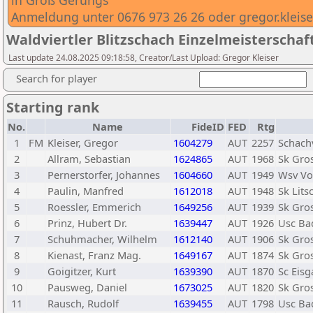
in Groß Gerungs
Anmeldung unter 0676 973 26 26 oder gregor.kleis
Waldviertler Blitzschach Einzelmeisterschaf
Last update 24.08.2025 09:18:58, Creator/Last Upload: Gregor Kleiser
Search for player
Starting rank
No.
Name
FideID
FED
Rtg
1
FM
Kleiser, Gregor
1604279
AUT
2257
Schach
2
Allram, Sebastian
1624865
AUT
1968
Sk Gros
3
Pernerstorfer, Johannes
1604660
AUT
1949
Wsv Vo
4
Paulin, Manfred
1612018
AUT
1948
Sk Lits
5
Roessler, Emmerich
1649256
AUT
1939
Sk Gro
6
Prinz, Hubert Dr.
1639447
AUT
1926
Usc Ba
7
Schuhmacher, Wilhelm
1612140
AUT
1906
Sk Gros
8
Kienast, Franz Mag.
1649167
AUT
1874
Sk Gro
9
Goigitzer, Kurt
1639390
AUT
1870
Sc Eisg
10
Pausweg, Daniel
1673025
AUT
1820
Sk Gros
11
Rausch, Rudolf
1639455
AUT
1798
Usc Ba