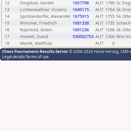
12
Goigitzer, Gerald
1657798
AUT
1790
Sc Eisg
13
Lichtenwallner, Vinzenz
1649175
AUT
1764
Sk Gro
14
Spritzendorfer, Alexander
1675915
AUT
1755
Sk Ott
15
Wimmer, Friedrich
1681338
AUT
1735
Schach
16
Ruprecht, Anton
1691236
AUT
1598
Sk Ott
17
Howett, David
530002753
AUT
1200
Wsv Vo
18
Marek, Matthias
AUT
0
Chess-Tournament-Results-Server
© 2006-2026 Heinz Herzog
, CMS-
Legal details/Terms of use