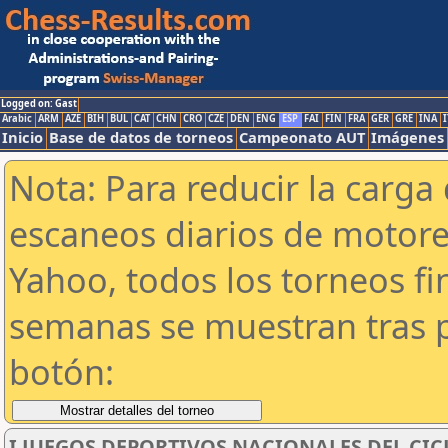
Logged on: Gast
Arabic
ARM
AZE
BIH
BUL
CAT
CHN
CRO
CZE
DEN
ENG
ESP
FAI
FIN
FRA
GER
GRE
INA
I
Inicio
Base de datos de torneos
Campeonato AUT
Imágenes
Nota: Para reducir la carga 
escaneos diarios de motor
Yahoo, todos los torneos f
semanas se muestran tras p
botón:
I JUEGOS DEPORTIVOS NACIONALES DEL CICL