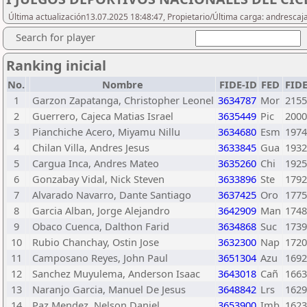
Última actualización13.07.2025 18:48:47, Propietario/Última carga: andresca
Search for player
Ranking inicial
No.
Nombre
FIDE-ID
FED
FID
1
Garzon Zapatanga, Christopher Leonel
3634787
Mor
2155
2
Guerrero, Cajeca Matias Israel
3635449
Pic
2000
3
Pianchiche Acero, Miyamu Nillu
3634680
Esm
1974
4
Chilan Villa, Andres Jesus
3633845
Gua
1932
5
Cargua Inca, Andres Mateo
3635260
Chi
1925
6
Gonzabay Vidal, Nick Steven
3633896
Ste
1792
7
Alvarado Navarro, Dante Santiago
3637425
Oro
1775
8
Garcia Alban, Jorge Alejandro
3642909
Man
1748
9
Obaco Cuenca, Dalthon Farid
3634868
Suc
1739
10
Rubio Chanchay, Ostin Jose
3632300
Nap
1720
11
Camposano Reyes, John Paul
3651304
Azu
1692
12
Sanchez Muyulema, Anderson Isaac
3643018
Cañ
1663
13
Naranjo Garcia, Manuel De Jesus
3648842
Lrs
1629
14
Paz Mendez, Nelson Daniel
3653900
Imb
1623