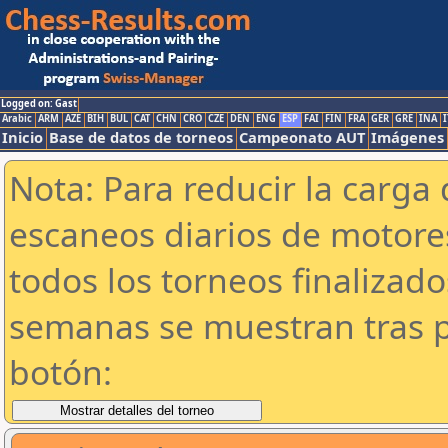
Logged on: Gast
Arabic
ARM
AZE
BIH
BUL
CAT
CHN
CRO
CZE
DEN
ENG
ESP
FAI
FIN
FRA
GER
GRE
INA
I
Inicio
Base de datos de torneos
Campeonato AUT
Imágenes
Nota: Para reducir la carga 
escaneos diarios de motor
todos los torneos finalizad
semanas se muestran tras p
botón: