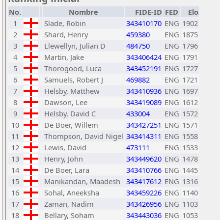
No.
Nombre
FIDE-ID
FED
Elo
1
Slade, Robin
343410170
ENG
1902
2
Shard, Henry
459380
ENG
1875
3
Llewellyn, Julian D
484750
ENG
1796
4
Martin, Jake
343406424
ENG
1791
5
Thorogood, Luca
343452191
ENG
1727
6
Samuels, Robert J
469882
ENG
1721
7
Helsby, Matthew
343410936
ENG
1697
8
Dawson, Lee
343419089
ENG
1612
9
Helsby, David C
433004
ENG
1572
10
De Boer, Willem
343427251
ENG
1571
11
Thompson, David Nigel
343414311
ENG
1558
12
Lewis, David
473111
ENG
1533
13
Henry, John
343449620
ENG
1478
14
De Boer, Lara
343410766
ENG
1445
15
Manikandan, Maadesh
343417612
ENG
1316
16
Sohal, Aneeksha
343459226
ENG
1140
17
Zaman, Nadim
343426956
ENG
1103
18
Bellary, Soham
343443036
ENG
1053