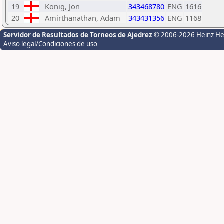
19
Konig, Jon
343468780
ENG
1616
20
Amirthanathan, Adam
343431356
ENG
1168
Servidor de Resultados de Torneos de Ajedrez
© 2006-2026 Heinz H
Aviso legal/Condiciones de uso