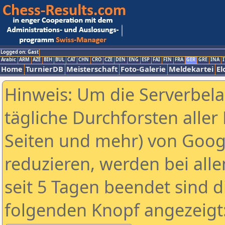
Logged on: Gast
Arabic
ARM
AZE
BIH
BUL
CAT
CHN
CRO
CZE
DEN
ENG
ESP
FAI
FIN
FRA
GER
GRE
INA
I
Home
TurnierDB
Meisterschaft
Foto-Galerie
Meldekartei
El
Hinweis: Um die Serverbel
tägliche Durchforsten aller 
Seiten und mehr) von Goog
reduzieren, werden bei alle
seit 5 Tagen beendet sind d
folgenden Knopf angezeigt