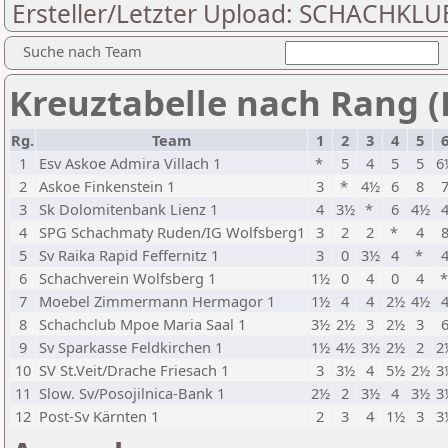
Ersteller/Letzter Upload: SCHACHKL
Suche nach Team
Kreuztabelle nach Rang (
Rg.
Team
1
2
3
4
5
1
Esv Askoe Admira Villach 1
*
5
4
5
5
6
2
Askoe Finkenstein 1
3
*
4½
6
8
3
Sk Dolomitenbank Lienz 1
4
3½
*
6
4½
4
SPG Schachmaty Ruden/IG Wolfsberg1
3
2
2
*
4
5
Sv Raika Rapid Feffernitz 1
3
0
3½
4
*
6
Schachverein Wolfsberg 1
1½
0
4
0
4
7
Moebel Zimmermann Hermagor 1
1½
4
4
2½
4½
8
Schachclub Mpoe Maria Saal 1
3½
2½
3
2½
3
9
Sv Sparkasse Feldkirchen 1
1½
4½
3½
2½
2
2
10
SV St.Veit/Drache Friesach 1
3
3½
4
5½
2½
3
11
Slow. Sv/Posojilnica-Bank 1
2½
2
3½
4
3½
3
12
Post-Sv Kärnten 1
2
3
4
1½
3
3